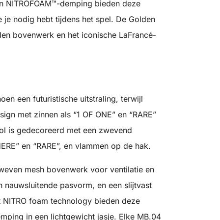
en NITROFOAM™-demping bieden deze
 je nodig hebt tijdens het spel. De Golden
ouden bovenwerk en het iconische LaFrancé-
 een futuristische uitstraling, terwijl
esign met zinnen als “1 OF ONE” en “RARE”
zool is gedecoreerd met een zwevend
HERE” en “RARE”, en vlammen op de hak.
even mesh bovenwerk voor ventilatie en
n nauwsluitende pasvorm, en een slijtvast
Met NITRO foam technology bieden deze
mping in een lichtgewicht jasje. Elke MB.04