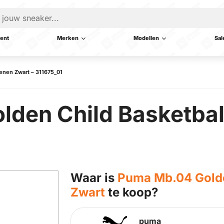
ent
Merken
Modellen
Sal
enen Zwart – 311675_01
lden Child Basketba
Waar is
Puma Mb.04 Golde
Zwart
te koop?
puma