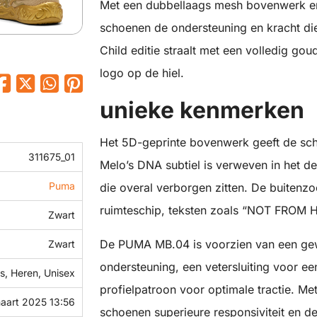
Met een dubbellaags mesh bovenwerk 
schoenen de ondersteuning en kracht die
Child editie straalt met een volledig g
logo op de hiel.
unieke kenmerken
Het 5D-geprinte bovenwerk geeft de schoen
311675_01
Melo’s DNA subtiel is verweven in het d
Puma
die overal verborgen zitten. De buiten
ruimteschip, teksten zoals “NOT FROM 
Zwart
De PUMA MB.04 is voorzien van een gew
Zwart
ondersteuning, een vetersluiting voor ee
, Heren, Unisex
profielpatroon voor optimale tractie. 
aart 2025 13:56
schoenen superieure responsiviteit en de