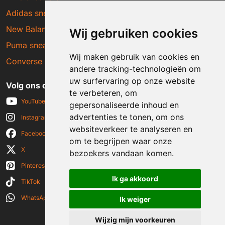
Adidas sneakers
New Balance sneakers
Wij gebruiken cookies
Puma sneakers
Wij maken gebruik van cookies en
Converse sneakers
andere tracking-technologieën om
uw surfervaring op onze website
Volg ons op social media
te verbeteren, om
YouTube
gepersonaliseerde inhoud en
advertenties te tonen, om ons
Instagram
websiteverkeer te analyseren en
Facebook
om te begrijpen waar onze
X
bezoekers vandaan komen.
Pinterest
Ik ga akkoord
TikTok
WhatsApp
Ik weiger
Wijzig mijn voorkeuren