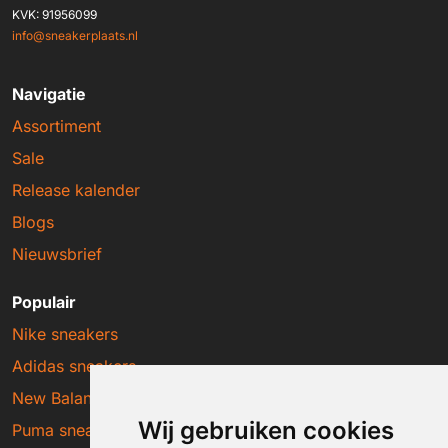
KVK: 91956099
info@sneakerplaats.nl
Navigatie
Assortiment
Sale
Release kalender
Blogs
Nieuwsbrief
Populair
Nike sneakers
Adidas sneakers
New Balance sneakers
Wij gebruiken cookies
Puma sneakers