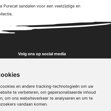
ma Purecat sandalen voor een veelzijdige en
lectie.
Volg ons op social media
YouTube
Instagram
cookies
Facebook
X
 cookies en andere tracking-technologieën om uw
ebsite te verbeteren, om gepersonaliseerde inhoud
Pinterest
en, om ons websiteverkeer te analyseren en om te
TikTok
ezoekers vandaan komen.
WhatsApp