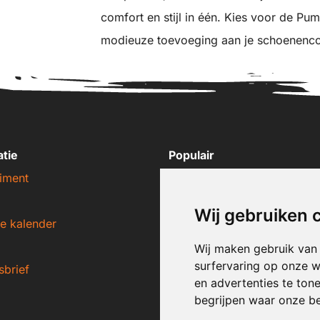
comfort en stijl in één. Kies voor de Pu
modieuze toevoeging aan je schoenencol
atie
Populair
iment
Nike sneakers
Adidas sneakers
Wij gebruiken 
e kalender
New Balance sneakers
Puma sneakers
Wij maken gebruik van
surfervaring op onze w
sbrief
Converse sneakers
en advertenties te ton
begrijpen waar onze b