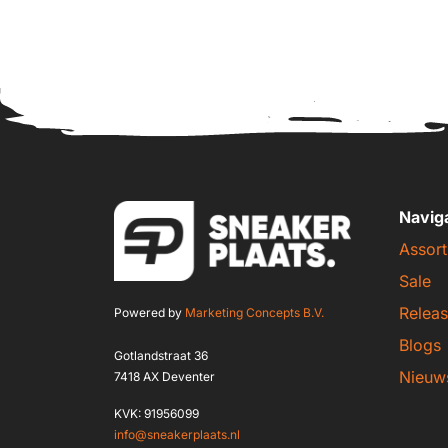
Navig
Assort
Sale
Releas
Powered by
Marketing Concepts B.V.
Blogs
Gotlandstraat 36
Nieuw
7418 AX Deventer
KVK: 91956099
info@sneakerplaats.nl