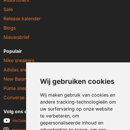
Sale
Release kalender
Blogs
Nieuwsbrief
Populair
Nike sneakers
Adidas sneakers
New Balance sneakers
Wij gebruiken cookies
Puma sneakers
Wij maken gebruik van cookies en
Converse sneakers
andere tracking-technologieën om
uw surfervaring op onze website
Volg ons op social media
te verbeteren, om
YouTube
gepersonaliseerde inhoud en
advertenties te tonen, om ons
Instagram