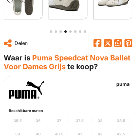
Delen
Waar is
Puma Speedcat Nova Ballet
Voor Dames Grijs
te koop?
puma
Beschikbare maten
35.5
36
37
37.5
38
38.5
39
40
40.5
41
42
42.5