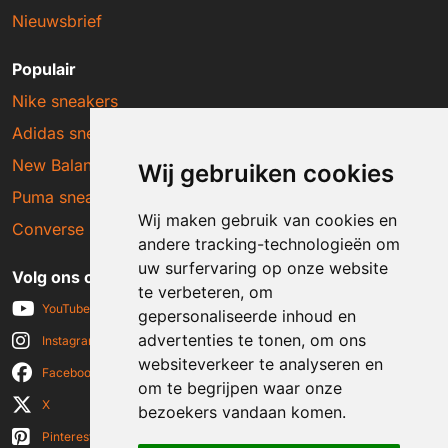
Nieuwsbrief
Populair
Nike sneakers
Adidas sneakers
New Balance sneakers
Wij gebruiken cookies
Puma sneakers
Wij maken gebruik van cookies en
Converse sneakers
andere tracking-technologieën om
uw surfervaring op onze website
Volg ons op social media
te verbeteren, om
YouTube
gepersonaliseerde inhoud en
advertenties te tonen, om ons
Instagram
websiteverkeer te analyseren en
Facebook
om te begrijpen waar onze
X
bezoekers vandaan komen.
Pinterest