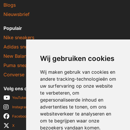
Blogs
Nieuwsbrief
Populair
Nike sneakers
Adidas sneakers
New Balance sneakers
Wij gebruiken cookies
Puma sneakers
Wij maken gebruik van cookies en
Converse sneakers
andere tracking-technologieën om
uw surfervaring op onze website
Volg ons op social media
te verbeteren, om
YouTube
gepersonaliseerde inhoud en
advertenties te tonen, om ons
Instagram
websiteverkeer te analyseren en
Facebook
om te begrijpen waar onze
X
bezoekers vandaan komen.