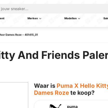
ent
Merken
Modellen
Sal
 Voor Dames Roze – 401415_01
itty And Friends Pal
Waar is
Puma X Hello Kitt
Dames Roze
te koop?
puma