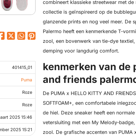
combineert klassieke streetwear met de s
collectie is geïnspireerd op de bubblegum
glanzende prints en nog veel meer. De s
Palermo heeft een kenmerkende T-vormig
zool, een bovenwerk van tie-dye texti
demping voor langdurig comfort.
kenmerken van de p
401415_01
and friends palerm
Puma
Roze
De PUMA x HELLO KITTY AND FRIENDS Pa
SOFTFOAM+, een comfortabele inlegzool
Roze
de hiel. Deze sneaker heeft een normale
aart 2025 15:46
vetersluiting met een My Melody-badge,
mber 2025 15:21
zool. De grafische accenten van PUMA