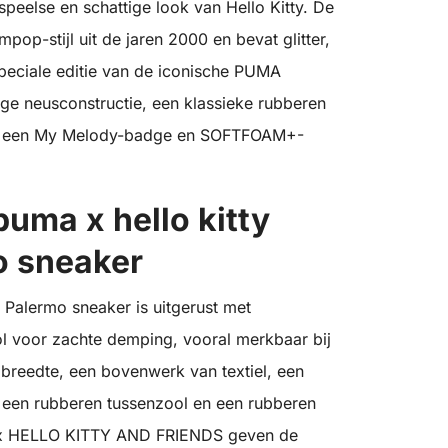
peelse en schattige look van Hello Kitty. De
pop-stijl uit de jaren 2000 en bevat glitter,
peciale editie van de iconische PUMA
e neusconstructie, een klassieke rubberen
el, een My Melody-badge en SOFTFOAM+-
uma x hello kitty
o sneaker
lermo sneaker is uitgerust met
 voor zachte demping, vooral merkbaar bij
 breedte, een bovenwerk van textiel, een
 een rubberen tussenzool en een rubberen
 x HELLO KITTY AND FRIENDS geven de