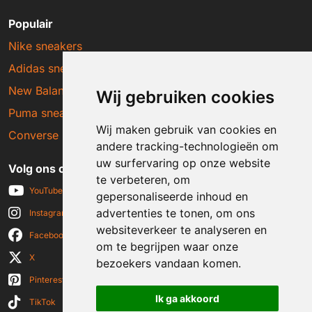
Populair
Nike sneakers
Adidas sneakers
New Balance sneakers
Wij gebruiken cookies
Puma sneakers
Wij maken gebruik van cookies en
Converse sneakers
andere tracking-technologieën om
uw surfervaring op onze website
Volg ons op social media
te verbeteren, om
YouTube
gepersonaliseerde inhoud en
advertenties te tonen, om ons
Instagram
websiteverkeer te analyseren en
Facebook
om te begrijpen waar onze
X
bezoekers vandaan komen.
Pinterest
Ik ga akkoord
TikTok