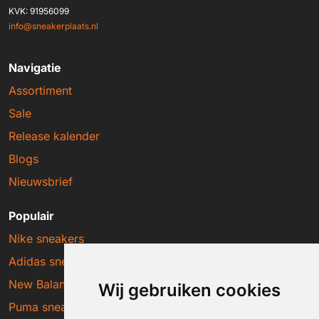
KVK: 91956099
info@sneakerplaats.nl
Navigatie
Assortiment
Sale
Release kalender
Blogs
Nieuwsbrief
Populair
Nike sneakers
Adidas sneakers
New Balance sneakers
Wij gebruiken cookies
Puma sneakers