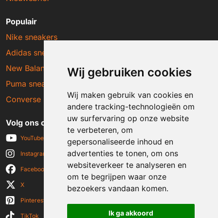
Populair
Nike sneakers
Adidas sneakers
New Balance sneakers
Wij gebruiken cookies
Puma sneakers
Wij maken gebruik van cookies en
Converse sneakers
andere tracking-technologieën om
uw surfervaring op onze website
Volg ons op social media
te verbeteren, om
YouTube
gepersonaliseerde inhoud en
advertenties te tonen, om ons
Instagram
websiteverkeer te analyseren en
Facebook
om te begrijpen waar onze
X
bezoekers vandaan komen.
Pinterest
Ik ga akkoord
TikTok