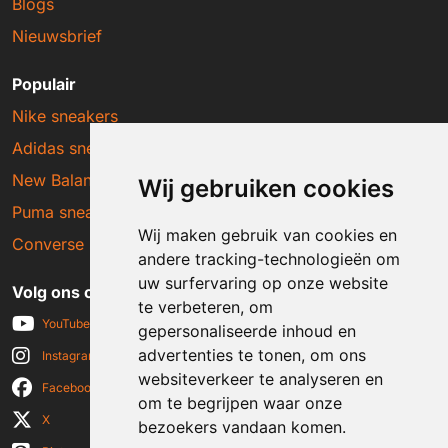
Blogs
Nieuwsbrief
Populair
Nike sneakers
Adidas sneakers
New Balance sneakers
Wij gebruiken cookies
Puma sneakers
Wij maken gebruik van cookies en
Converse sneakers
andere tracking-technologieën om
uw surfervaring op onze website
Volg ons op social media
te verbeteren, om
YouTube
gepersonaliseerde inhoud en
advertenties te tonen, om ons
Instagram
websiteverkeer te analyseren en
Facebook
om te begrijpen waar onze
X
bezoekers vandaan komen.