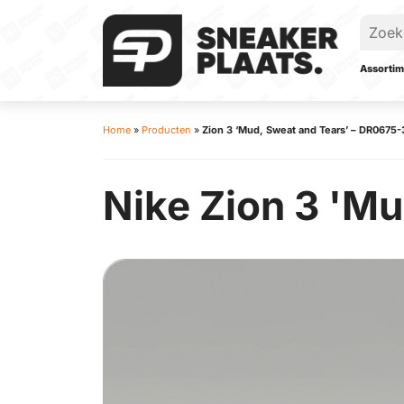
Assortim
Home
»
Producten
»
Zion 3 ‘Mud, Sweat and Tears’ – DR0675
Nike Zion 3 'Mu