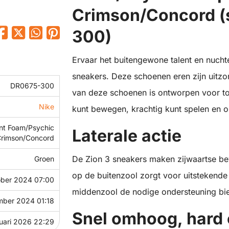
Crimson/Concord (
300)
Ervaar het buitengewone talent en nucht
sneakers. Deze schoenen eren zijn uitzon
DR0675-300
van deze schoenen is ontworpen voor top
Nike
kunt bewegen, krachtig kunt spelen en o
nt Foam/Psychic
Laterale actie
Crimson/Concord
De Zion 3 sneakers maken zijwaartse be
Groen
op de buitenzool zorgt voor uitstekende g
ober 2024 07:00
middenzool de nodige ondersteuning bied
mber 2024 01:18
Snel omhoog, hard
nuari 2026 22:29