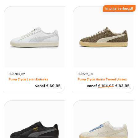
In prijs verlaagd!
398703_02
398512_01
Puma Clyde Leren Uniseks
Puma Clyde Harris Tweed Unisex
vanaf
€
69,95
vanaf
€
104,95
€
83,95