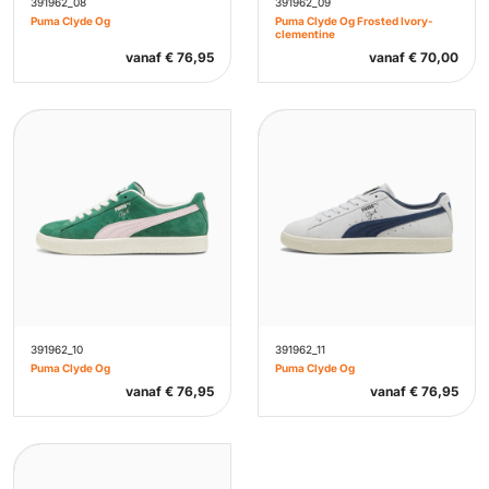
391962_08
391962_09
Puma Clyde Og
Puma Clyde Og Frosted Ivory-
clementine
vanaf
€
76,95
vanaf
€
70,00
391962_10
391962_11
Puma Clyde Og
Puma Clyde Og
vanaf
€
76,95
vanaf
€
76,95