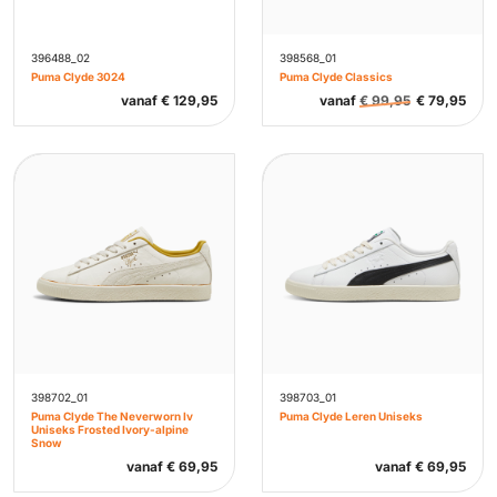
396488_02
398568_01
Puma Clyde 3024
Puma Clyde Classics
vanaf
€
129,95
vanaf
€
99,95
€
79,95
398702_01
398703_01
Puma Clyde The Neverworn Iv
Puma Clyde Leren Uniseks
Uniseks Frosted Ivory-alpine
Snow
vanaf
€
69,95
vanaf
€
69,95