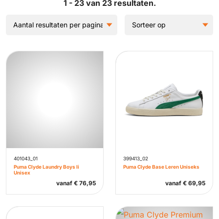
1 - 23 van 23 resultaten.
401043_01
399413_02
Puma Clyde Laundry Boys Ii
Puma Clyde Base Leren Uniseks
Unisex
vanaf
€
76,95
vanaf
€
69,95