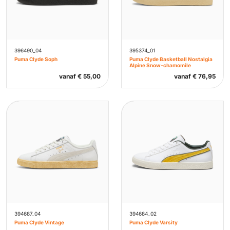
396490_04
395374_01
Puma Clyde Soph
Puma Clyde Basketball Nostalgia
Alpine Snow-chamomile
vanaf
€
55,00
vanaf
€
76,95
394687_04
394684_02
Puma Clyde Vintage
Puma Clyde Varsity