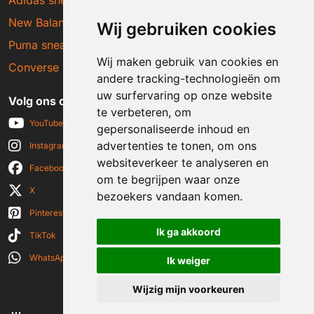
Adidas sneakers
New Balance sneakers
Wij gebruiken cookies
Puma sneakers
Wij maken gebruik van cookies en
Converse sneakers
andere tracking-technologieën om
uw surfervaring op onze website
Volg ons op social media
te verbeteren, om
YouTube
gepersonaliseerde inhoud en
advertenties te tonen, om ons
Instagram
websiteverkeer te analyseren en
Facebook
om te begrijpen waar onze
X
bezoekers vandaan komen.
Pinterest
Ik ga akkoord
TikTok
WhatsApp
Ik weiger
Wijzig mijn voorkeuren
© 2026 Sneakerplaats.nl
|
Algemene voorwaarden
|
Disclaimer
|