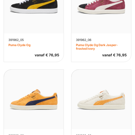
391962_05
391962_06
Puma Clyde Og
Puma Clyde Og Dark Jasper-
frosted Ivory
vanaf
€
76,95
vanaf
€
76,95