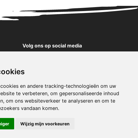
Volg ons op social media
YouTube
Instagram
cookies
Facebook
X
 cookies en andere tracking-technologieën om uw
ebsite te verbeteren, om gepersonaliseerde inhoud
Pinterest
en, om ons websiteverkeer te analyseren en om te
TikTok
ezoekers vandaan komen.
WhatsApp
eiger
Wijzig mijn voorkeuren
klaring