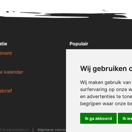
atie
Populair
iment
Nike sneakers
Adidas sneakers
Wij gebruiken 
e kalender
New Balance sneakers
Puma sneakers
Wij maken gebruik van
surfervaring op onze w
sbrief
Converse sneakers
en advertenties te ton
begrijpen waar onze b
Ik ga akkoord
Ik w
 Sneakerplaats.nl
|
Algemene voorwaarden
|
Disclaimer
|
Privacy ver