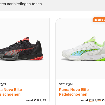
leen aanbiedingen tonen
In prijs 
7_03
107597_04
a Nova Elite
Puma Nova Elite
elschoenen
Padelschoenen
vanaf
€
129,95
vanaf
€
129,95
€