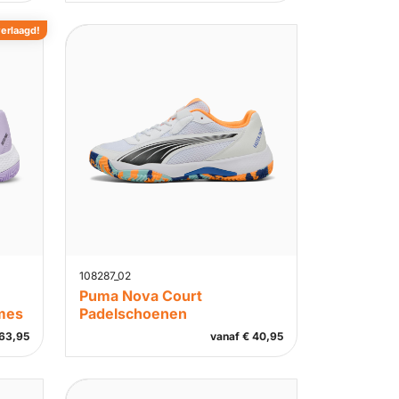
verlaagd!
108287_02
Puma Nova Court
mes
Padelschoenen
63,95
vanaf
€
40,95