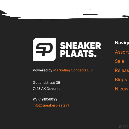
Navig
Assort
Sale
Releas
Powered by
Marketing Concepts B.V.
Blogs
Gotlandstraat 36
Nieuw
7418 AX Deventer
KVK: 91956099
info@sneakerplaats.nl
© 2026