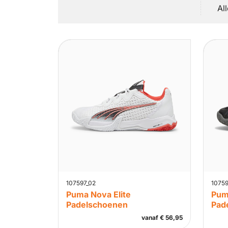
Al
107597_02
10759
Puma Nova Elite
Pum
Padelschoenen
Pad
vanaf
€
56,95