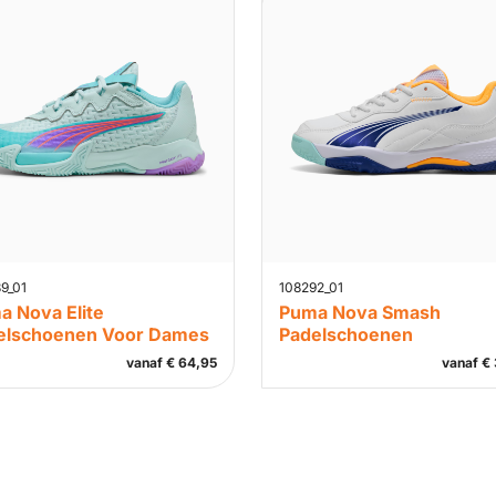
9_01
108292_01
a Nova Elite
Puma Nova Smash
elschoenen Voor Dames
Padelschoenen
vanaf
€
64,95
vanaf
€