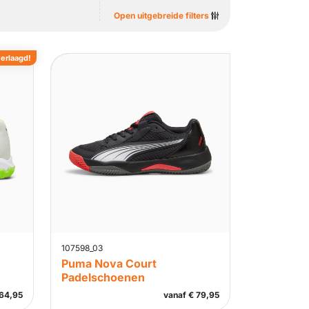
Open uitgebreide filters
verlaagd!
107598_03
Puma Nova Court
Padelschoenen
64,95
vanaf
€
79,95