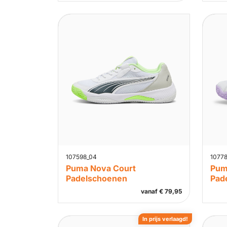
107598_04
10778
Puma Nova Court
Pum
Padelschoenen
Pad
vanaf
€
79,95
In prijs verlaagd!