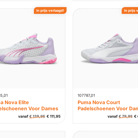
In prijs verlaagd!
In prijs 
5_01
107787_01
a Nova Elite
Puma Nova Court
elschoenen Voor Dames
Padelschoenen Voor Da
vanaf
€
139,95
€
111,95
vanaf
€
79,95
€