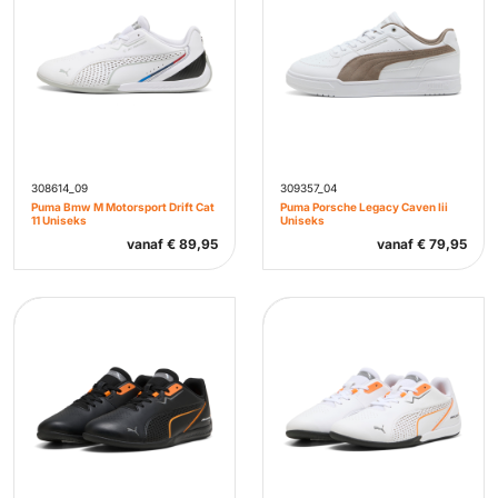
308614_09
309357_04
Puma Bmw M Motorsport Drift Cat
Puma Porsche Legacy Caven Iii
11 Uniseks
Uniseks
vanaf
€
89,95
vanaf
€
79,95