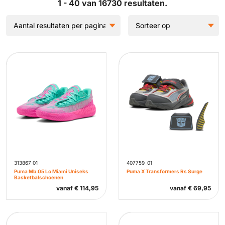
1 - 40 van 16730 resultaten.
313867_01
407759_01
Puma Mb.05 Lo Miami Uniseks
Puma X Transformers Rs Surge
Basketbalschoenen
vanaf
€
114,95
vanaf
€
69,95