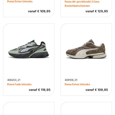
Puma Extos Uniseks
Puma All-pro Nitroâ¢ 2 Core
Basketbalschoenen
vanaf
€
109,95
vanaf
€
129,95
406203_21
409109_01
Puma Fade Uniseks
Puma Extos Uniseks
vanaf
€
119,95
vanaf
€
109,95