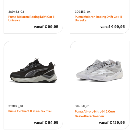
309453_03
309453_04
Puma Mclaren Racing Drift Cat 11
Puma Mclaren Racing Drift Cat 11
Uniseks
Uniseks
vanaf
€
99,95
vanaf
€
99,95
313806_01
314056_01
Puma Evolve 2.0 Pure-tex Trail
Puma All-pro Nitroâ¢ 2 Core
Basketbalschoenen
vanaf
€
64,95
vanaf
€
129,95