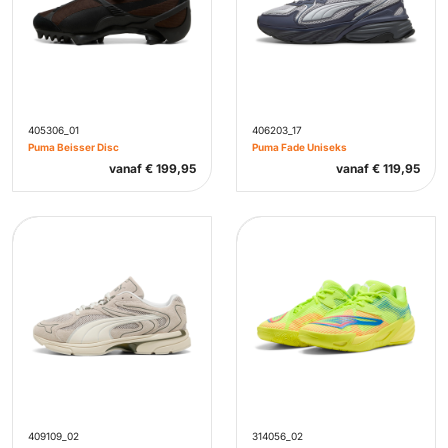
405306_01
406203_17
Puma Beisser Disc
Puma Fade Uniseks
vanaf
€
199,95
vanaf
€
119,95
409109_02
314056_02