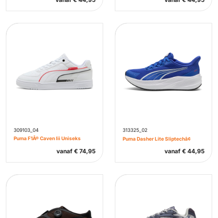
309103_04
313325_02
Puma F1Â® Caven Iii Uniseks
Puma Dasher Lite Sliptechâ¢
vanaf
€
74,95
vanaf
€
44,95