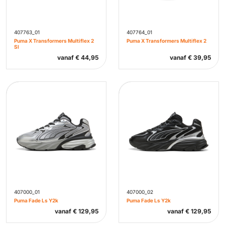
407763_01
407764_01
Puma X Transformers Multiflex 2
Puma X Transformers Multiflex 2
Sl
vanaf
€
44,95
vanaf
€
39,95
407000_01
407000_02
Puma Fade Ls Y2k
Puma Fade Ls Y2k
vanaf
€
129,95
vanaf
€
129,95