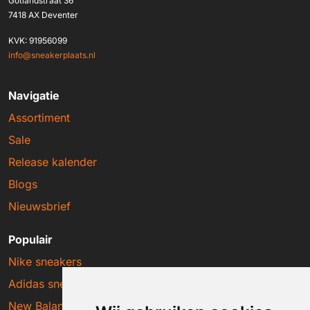
Gotlandstraat 36
7418 AX Deventer
KVK: 91956099
info@sneakerplaats.nl
Navigatie
Assortiment
Sale
Release kalender
Blogs
Nieuwsbrief
Populair
Nike sneakers
Adidas sneakers
New Balance sneakers