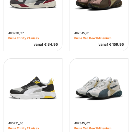
400230_27
407345_01
Puma Trinity 2 Unisex
Puma Cell Geo 1 Millenium
vanaf
€
84,95
vanaf
€
159,95
400231_36
407345_02
Puma Trinity 2 Unisex
Puma Cell Geo 1 Millenium