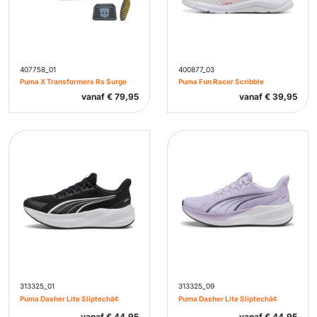
407758_01
400877_03
Puma X Transformers Rs Surge
Puma Fun Racer Scribble
vanaf
€
79,95
vanaf
€
39,95
313325_01
313325_09
Puma Dasher Lite Sliptechâ¢
Puma Dasher Lite Sliptechâ¢
vanaf
€
44,95
vanaf
€
44,95