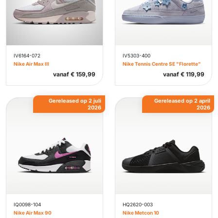
IV6164-072
IV5303-400
Nike Air Max III
Nike Tennis Centre SE "Florette"
vanaf
€
159,99
vanaf
€
119,99
Gereleased op 2 juli
Gereleased op 2 april
2026
2026
IQ0098-104
HQ2620-003
Nike Air Max 90
Nike Metcon 10