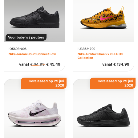
Voor baby`s / peuters
IQ5698-006
IU3852-700
Nike Jordan Court Connect Low
Nike Air Max Phoenix x LEGO®
Collection
vanaf
€
64,99
€
45,49
vanaf
€
134,99
Gereleased op 29 juli
Gereleased op 29 juli
2026
2026