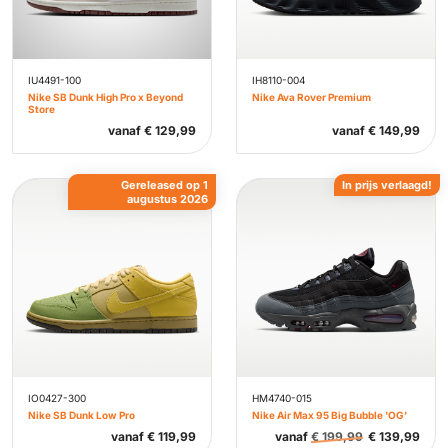
IU4491-100
IH8110-004
Nike SB Dunk High Pro x Beyond
Nike Ava Rover Premium
Store
vanaf
€
129,99
vanaf
€
149,99
Gereleased op 1
In prijs verlaagd!
augustus 2026
IO0427-300
HM4740-015
Nike SB Dunk Low Pro
Nike Air Max 95 Big Bubble 'OG'
vanaf
€
119,99
vanaf
€
199,99
€
139,99