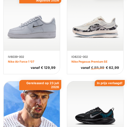
augustus 2026
IV6039-002
IO8232-002
Nike Air Force 1 '07
Nike Pegasus Premium SE
vanaf
€
129,99
vanaf
€
89,99
€
62,99
Gereleased op 23 juli
In prijs verlaagd!
2026