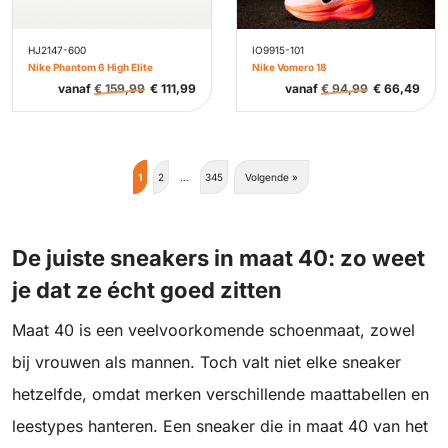
HJ2147-600
IO9915-101
Nike Phantom 6 High Elite
Nike Vomero 18
vanaf
€
159,99
€
111,99
vanaf
€
94,99
€
66,49
1
2
…
345
Volgende »
De juiste sneakers in maat 40: zo weet
je dat ze écht goed zitten
Maat 40 is een veelvoorkomende schoenmaat, zowel
bij vrouwen als mannen. Toch valt niet elke sneaker
hetzelfde, omdat merken verschillende maattabellen en
leestypes hanteren. Een sneaker die in maat 40 van het