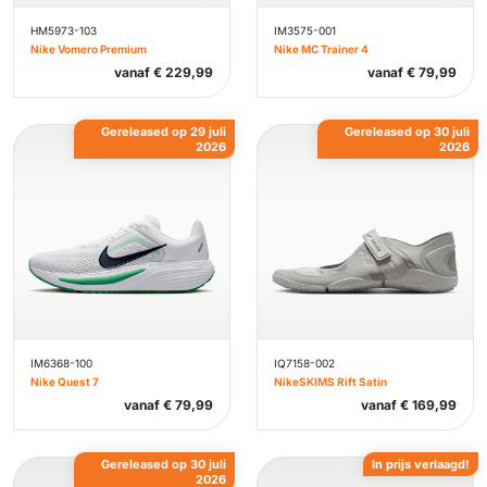
HM5973-103
IM3575-001
Nike Vomero Premium
Nike MC Trainer 4
vanaf
€
229,99
vanaf
€
79,99
Gereleased op 29 juli
Gereleased op 30 juli
2026
2026
IM6368-100
IQ7158-002
Nike Quest 7
NikeSKIMS Rift Satin
vanaf
€
79,99
vanaf
€
169,99
Gereleased op 30 juli
In prijs verlaagd!
2026