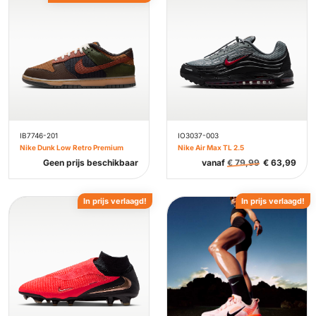
IB7746-201
IO3037-003
Nike Dunk Low Retro Premium
Nike Air Max TL 2.5
Geen prijs beschikbaar
vanaf
€
79,99
€
63,99
In prijs verlaagd!
In prijs verlaagd!