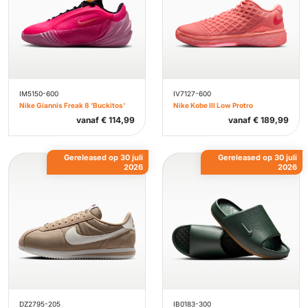
IM5150-600
IV7127-600
Nike Giannis Freak 8 'Buckitos'
Nike Kobe III Low Protro
vanaf
€
114,99
vanaf
€
189,99
Gereleased op 30 juli
Gereleased op 30 juli
2026
2026
DZ2795-205
IB0183-300