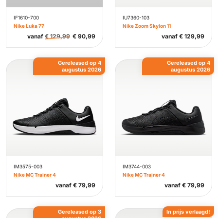
IF1610-700
IU7360-103
Nike Luka 77
Nike Zoom Skylon 11
vanaf
€
129,99
€
90,99
vanaf
€
129,99
Gereleased op 4
Gereleased op 4
augustus 2026
augustus 2026
IM3575-003
IM3744-003
Nike MC Trainer 4
Nike MC Trainer 4
vanaf
€
79,99
vanaf
€
79,99
Gereleased op 3
In prijs verlaagd!