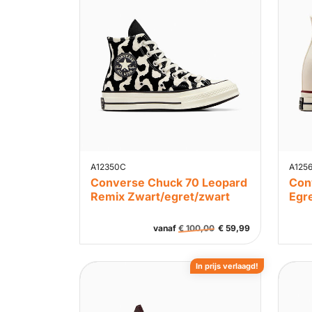
A12350C
A125
Converse Chuck 70 Leopard
Con
Remix Zwart/egret/zwart
Egre
vanaf
€
100,00
€
59,99
In prijs verlaagd!