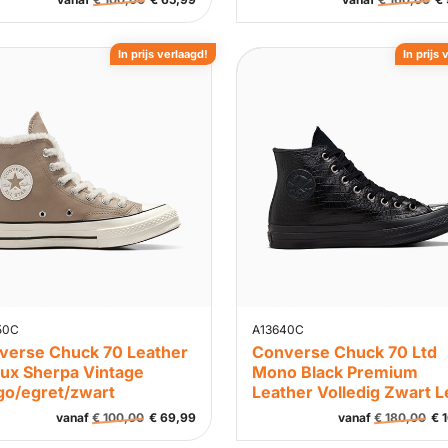
In prijs verlaagd!
In prijs 
50C
A13640C
verse Chuck 70 Leather
Converse Chuck 70 Ltd
aux Sherpa Vintage
Mono Black Premium
go/egret/zwart
Leather Volledig Zwart L
vanaf
€
100,00
€
69,99
vanaf
€
180,00
€
1