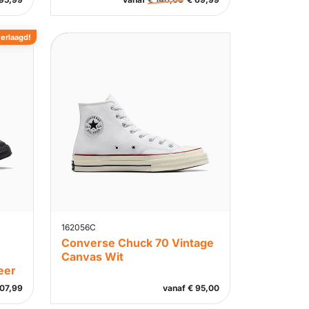
verlaagd!
162056C
Converse Chuck 70 Vintage
Canvas Wit
eer
07,99
vanaf
€
95,00