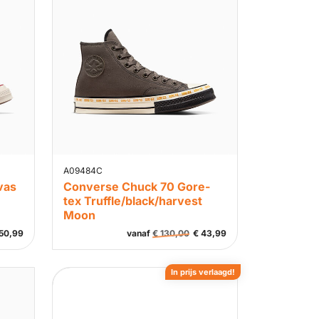
A09484C
vas
Converse Chuck 70 Gore-
tex Truffle/black/harvest
Moon
50,99
vanaf
€
130,00
€
43,99
In prijs verlaagd!