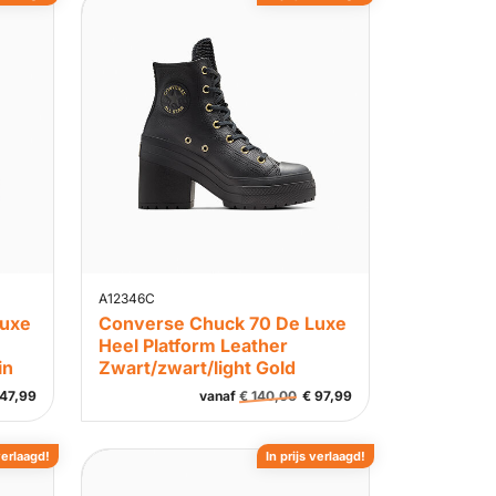
A12346C
Luxe
Converse Chuck 70 De Luxe
Heel Platform Leather
in
Zwart/zwart/light Gold
47,99
vanaf
€
140,00
€
97,99
verlaagd!
In prijs verlaagd!