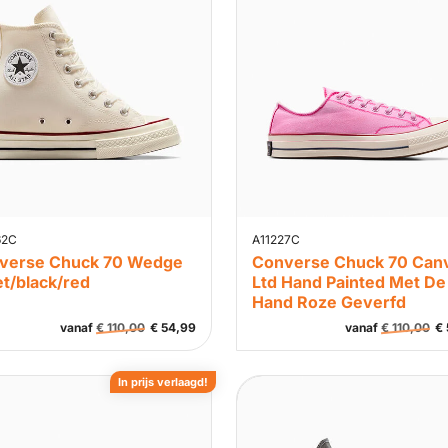
62C
A11227C
verse Chuck 70 Wedge
Converse Chuck 70 Can
t/black/red
Ltd Hand Painted Met De
Hand Roze Geverfd
vanaf
€
110,00
€
54,99
vanaf
€
110,00
€
In prijs verlaagd!