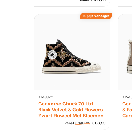
In prijs verlaagd!
A14882C
A124
Converse Chuck 70 Ltd
Con
Black Velvet & Gold Flowers
& F
Zwart Fluweel Met Bloemen
Car
vanaf
€
140,00
€
86,99