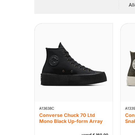
Al
A13638C
A133
Converse Chuck 70 Ltd
Con
Mono Black Up-form Array
Snak
vanaf
€
160,00