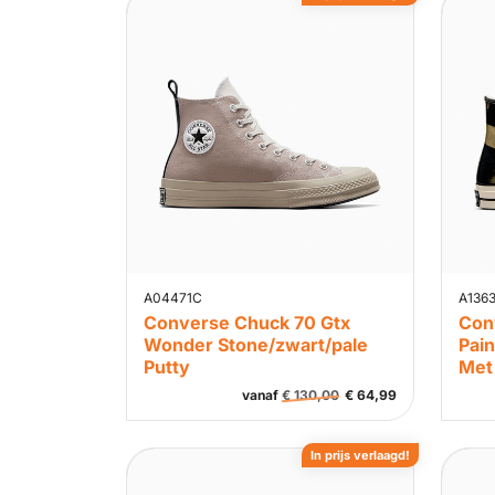
A04471C
A136
Converse Chuck 70 Gtx
Con
Wonder Stone/zwart/pale
Pai
Putty
Met
vanaf
€
130,00
€
64,99
In prijs verlaagd!