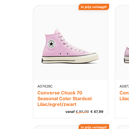
In prijs verlaagd!
A07429C
A087
Converse Chuck 70
Con
Seasonal Color Stardust
Lila
Lilac/egret/zwart
vanaf
€
95,00
€
47,99
In prijs verlaagd!