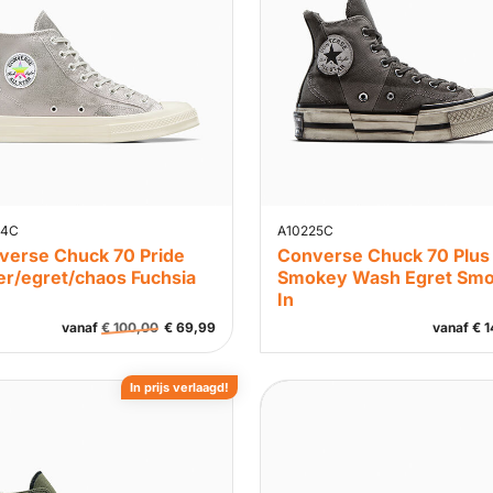
14C
A10225C
verse Chuck 70 Pride
Converse Chuck 70 Plus
er/egret/chaos Fuchsia
Smokey Wash Egret Sm
In
vanaf
€
100,00
€
69,99
vanaf
€
1
In prijs verlaagd!