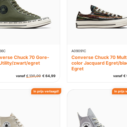
66C
A09091C
verse Chuck 70 Gore-
Converse Chuck 70 Mult
Utility/zwart/egret
color Jacquard Egret/bla
Egret
vanaf
€
130,00
€
64,99
vanaf
€
In prijs verlaagd!
In prijs 