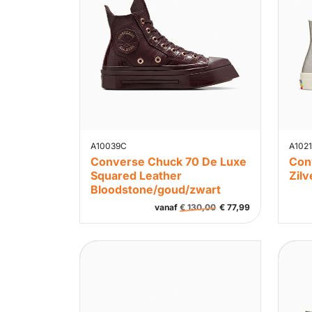
A10039C
A102
Converse Chuck 70 De Luxe
Con
Squared Leather
Zilv
Bloodstone/goud/zwart
vanaf
€
130,00
€
77,99