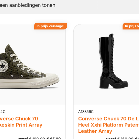
leen aanbiedingen tonen
In prijs verlaagd!
In prijs 
94C
A13856C
verse Chuck 70
Converse Chuck 70 De 
eskin Print Array
Heel Xxhi Platform Paten
Leather Array
vanaf
€
100,00
€
65,99
vanaf
€
160,00
€