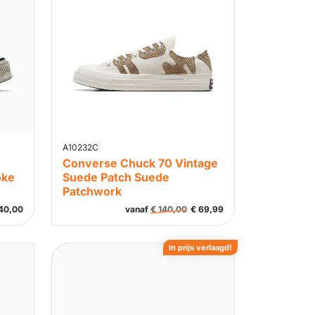
A10232C
Converse Chuck 70 Vintage
oke
Suede Patch Suede
Patchwork
40,00
vanaf
€
140,00
€
69,99
In prijs verlaagd!