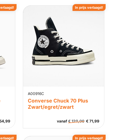
verlaagd!
In prijs verlaagd!
A00916C
e
Converse Chuck 70 Plus
Zwart/egret/zwart
54,99
vanaf
€
120,00
€
71,99
verlaagd!
In prijs verlaagd!