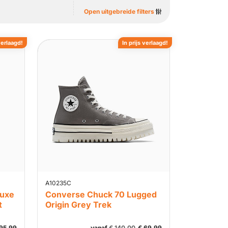
Open uitgebreide filters
verlaagd!
In prijs verlaagd!
A10235C
Luxe
Converse Chuck 70 Lugged
t
Origin Grey Trek
95,99
vanaf
€
140,00
€
69,99