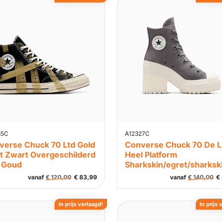
35C
A12327C
verse Chuck 70 Ltd Gold
Converse Chuck 70 De 
nt Zwart Overgeschilderd
Heel Platform
 Goud
Sharkskin/egret/sharksk
vanaf
€
120,00
€
83,99
vanaf
€
140,00
€
In prijs verlaagd!
In prijs 