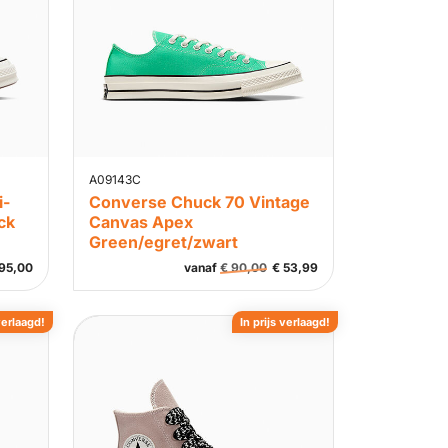
A09143C
i-
Converse Chuck 70 Vintage
ck
Canvas Apex
Green/egret/zwart
95,00
vanaf
€
90,00
€
53,99
verlaagd!
In prijs verlaagd!