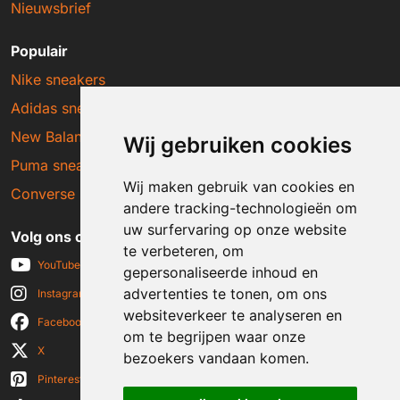
Nieuwsbrief
Populair
Nike sneakers
Adidas sneakers
New Balance sneakers
Wij gebruiken cookies
Puma sneakers
Wij maken gebruik van cookies en
Converse sneakers
andere tracking-technologieën om
uw surfervaring op onze website
Volg ons op social media
te verbeteren, om
YouTube
gepersonaliseerde inhoud en
advertenties te tonen, om ons
Instagram
websiteverkeer te analyseren en
Facebook
om te begrijpen waar onze
X
bezoekers vandaan komen.
Pinterest