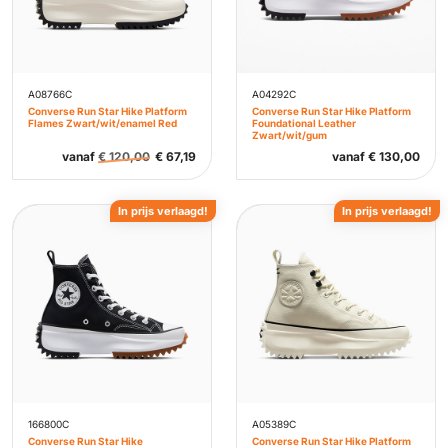
A08766C
A04292C
Converse Run Star Hike Platform
Converse Run Star Hike Platform
Flames Zwart/wit/enamel Red
Foundational Leather
Zwart/wit/gum
vanaf
€
120,00
€
67,19
vanaf
€
130,00
In prijs verlaagd!
In prijs verlaagd!
166800C
A05389C
Converse Run Star Hike
Converse Run Star Hike Platform