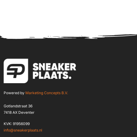
Powered by
Marketing Concepts B.V.
Gotlandstraat 36
7418 AX Deventer
KVK: 91956099
info@sneakerplaats.nl