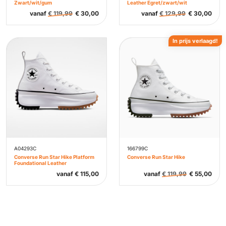
Zwart/wit/gum
Leather Egret/zwart/wit
vanaf
€
119,99
€
30,00
vanaf
€
129,99
€
30,00
In prijs verlaagd!
A04293C
166799C
Converse Run Star Hike Platform
Converse Run Star Hike
Foundational Leather
vanaf
€
115,00
vanaf
€
119,99
€
55,00