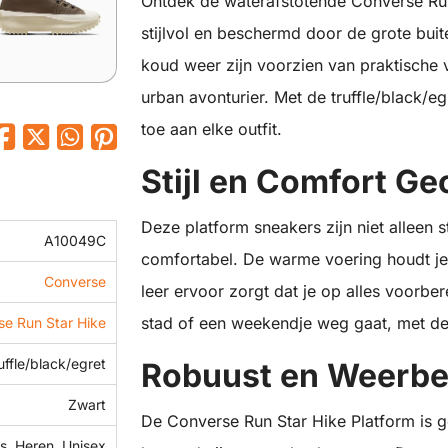
Ontdek de waterafstotende Converse Run
stijlvol en beschermd door de grote bui
koud weer zijn voorzien van praktische 
urban avonturier. Met de truffle/black/
toe aan elke outfit.
Stijl en Comfort G
Deze platform sneakers zijn niet alleen
A10049C
comfortabel. De warme voering houdt je 
Converse
leer ervoor zorgt dat je op alles voorbe
stad of een weekendje weg gaat, met deze
se Run Star Hike
uffle/black/egret
Robuust en Weerbe
Zwart
De Converse Run Star Hike Platform is 
, Heren, Unisex