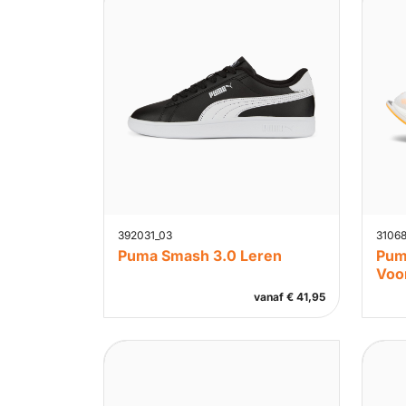
392031_03
31068
Puma Smash 3.0 Leren
Puma
Voo
vanaf
€
41,95