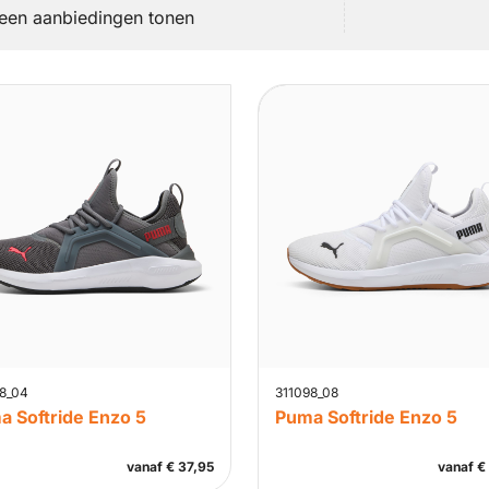
leen aanbiedingen tonen
8_04
311098_08
a Softride Enzo 5
Puma Softride Enzo 5
vanaf
€
37,95
vanaf
€