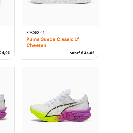
398053_01
Puma Suede Classic Lf
Cheetah
24,95
vanaf
€
34,95