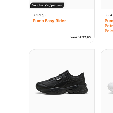
Voor baby`s / peuters
399717_03
3084
Puma Easy Rider
Pum
Pet
Pal
vanaf
€
37,95