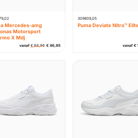
79_02
309809_05
a Mercedes-amg
Puma Deviate Nitro™ Elit
ronas Motorsport
ermo X Mdj
vanaf
€
94,95
€
46,95
vanaf
€