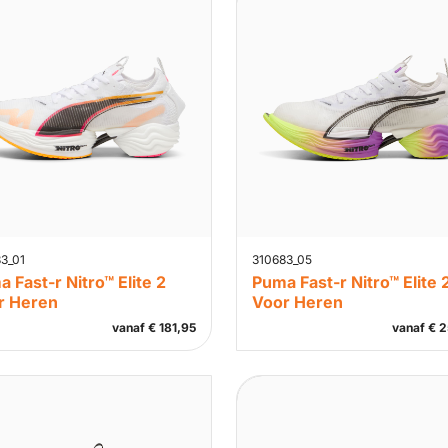
3_01
310683_05
 Fast-r Nitro™ Elite 2
Puma Fast-r Nitro™ Elite 
r Heren
Voor Heren
vanaf
€
181,95
vanaf
€
2