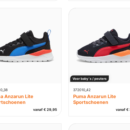
Voor baby`s / peuters
0_38
372010_42
a Anzarun Lite
Puma Anzarun Lite
rtschoenen
Sportschoenen
vanaf
€
29,95
vanaf
€