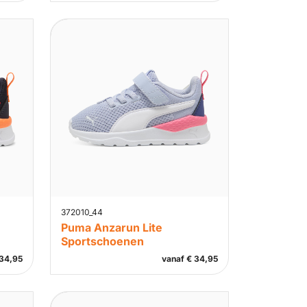
372010_44
Puma Anzarun Lite
Sportschoenen
34,95
vanaf
€
34,95