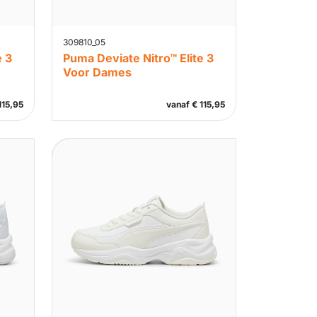
309810_05
e 3
Puma Deviate Nitro™ Elite 3
Voor Dames
115,95
vanaf
€
115,95