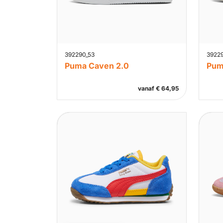
392290_53
3922
Puma Caven 2.0
Pum
vanaf
€
64,95