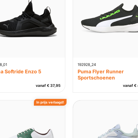
8_01
192928_24
a Softride Enzo 5
Puma Flyer Runner
Sportschoenen
vanaf
€
37,95
vanaf
€
In prijs verlaagd!