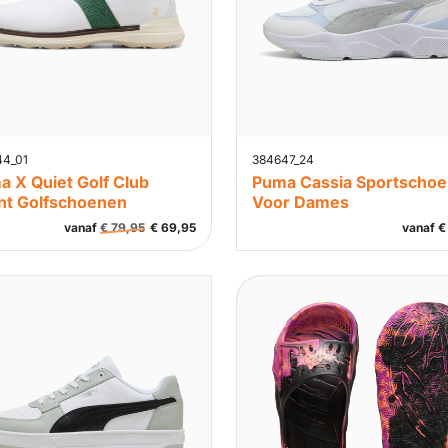
44_01
384647_24
a X Quiet Golf Club
Puma Cassia Sportscho
nt Golfschoenen
Voor Dames
vanaf
€
79,95
€
69,95
vanaf
€