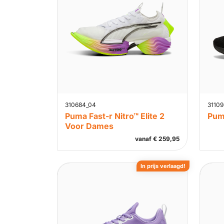
310684_04
31109
Puma Fast-r Nitro™ Elite 2
Pum
Voor Dames
vanaf
€
259,95
In prijs verlaagd!