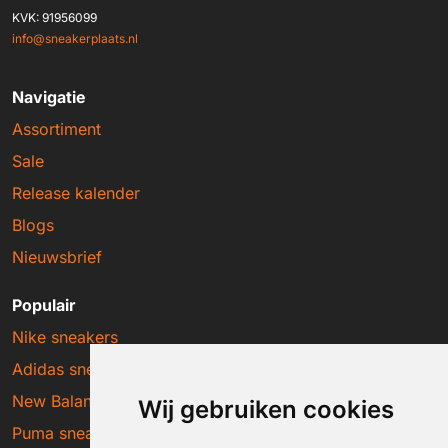
KVK: 91956099
info@sneakerplaats.nl
Navigatie
Assortiment
Sale
Release kalender
Blogs
Nieuwsbrief
Populair
Nike sneakers
Adidas sneakers
New Balance sneakers
Wij gebruiken cookies
Puma sneakers