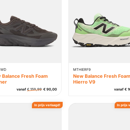
NWD
MTHIERF9
 Balance Fresh Foam
New Balance Fresh Foa
ner
Hierro V9
vanaf
€
159,99
€
90,00
vanaf
€
1
In prijs verlaagd!
In prijs 