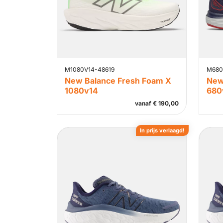
M1080V14-48619
M680
New Balance Fresh Foam X
New
1080v14
680
vanaf
€
190,00
In prijs verlaagd!