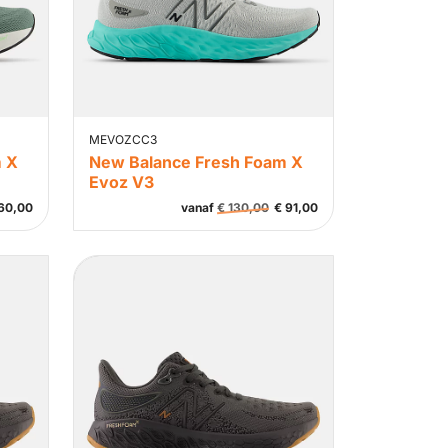
MEVOZCC3
m X
New Balance Fresh Foam X
Evoz V3
60,00
vanaf
€
130,00
€
91,00