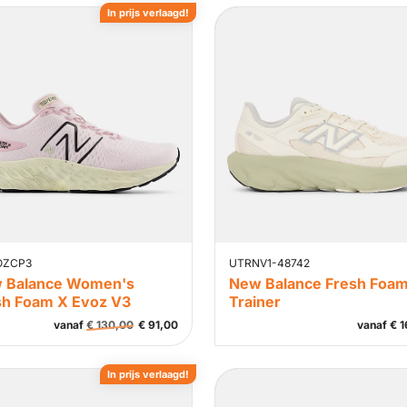
In prijs verlaagd!
OZCP3
UTRNV1-48742
 Balance Women's
New Balance Fresh Foa
sh Foam X Evoz V3
Trainer
vanaf
€
130,00
€
91,00
vanaf
€
1
In prijs verlaagd!