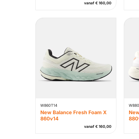
vanaf
€
160,00
W860T14
W880
New Balance Fresh Foam X
New
860v14
880
vanaf
€
160,00