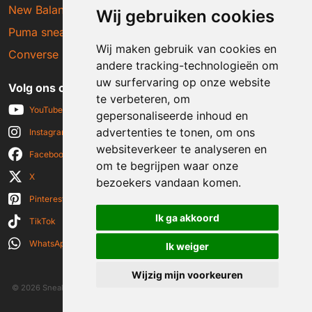
New Balance sneakers
Wij gebruiken cookies
Puma sneakers
Wij maken gebruik van cookies en
Converse sneakers
andere tracking-technologieën om
uw surfervaring op onze website
Volg ons op social media
te verbeteren, om
YouTube
gepersonaliseerde inhoud en
advertenties te tonen, om ons
Instagram
websiteverkeer te analyseren en
Facebook
om te begrijpen waar onze
X
bezoekers vandaan komen.
Pinterest
Ik ga akkoord
TikTok
WhatsApp
Ik weiger
Wijzig mijn voorkeuren
© 2026 Sneakerplaats.nl
|
Algemene voorwaarden
|
Disclaimer
|
Privacy verklaring