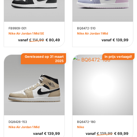
FB9909-001
BQ6472-510
Nike Air Jordan 1 Mid SE
Nike Air Jordan 1 Mid
vanaf
€
114,99
€
80,49
vanaf
€
139,99
Gereleased op 31 maart
In prijs verlaagd!
2025
DQ8426-153
BQ6472-180
Nike Air Jordan 1 Mid
Nike
vanaf
€
139,99
vanaf
€
139,99
€
69,99