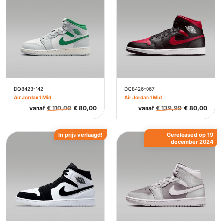
DQ8423-142
DQ8426-067
Air Jordan 1 Mid
Air Jordan 1 Mid
vanaf
€
110,00
€
80,00
vanaf
€
139,99
€
80,00
In prijs verlaagd!
Gereleased op 19
december 2024