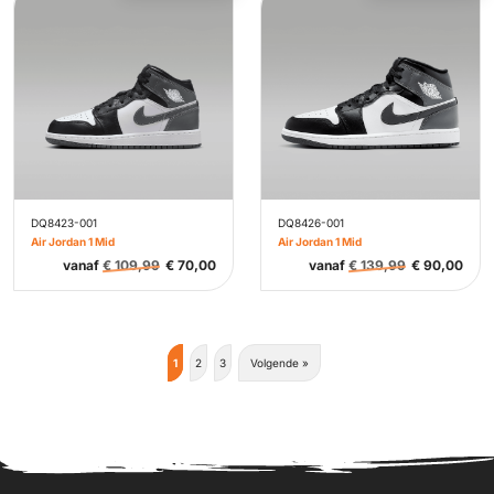
DQ8423-001
DQ8426-001
Air Jordan 1 Mid
Air Jordan 1 Mid
vanaf
€
109,99
€
70,00
vanaf
€
139,99
€
90,00
1
2
3
Volgende »