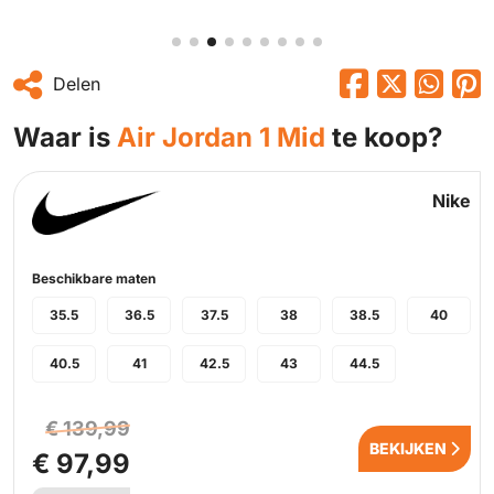
Delen
Waar is
Air Jordan 1 Mid
te koop?
Nike
Beschikbare maten
35.5
36.5
37.5
38
38.5
40
40.5
41
42.5
43
44.5
€ 139,99
BEKIJKEN
€ 97,99