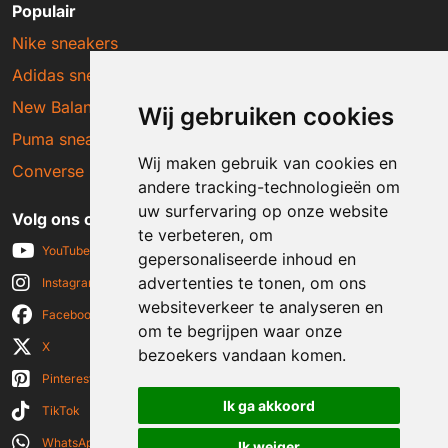
Populair
Nike sneakers
Adidas sneakers
New Balance sneakers
Wij gebruiken cookies
Puma sneakers
Wij maken gebruik van cookies en
Converse sneakers
andere tracking-technologieën om
uw surfervaring op onze website
Volg ons op social media
te verbeteren, om
YouTube
gepersonaliseerde inhoud en
advertenties te tonen, om ons
Instagram
websiteverkeer te analyseren en
Facebook
om te begrijpen waar onze
X
bezoekers vandaan komen.
Pinterest
Ik ga akkoord
TikTok
WhatsApp
Ik weiger