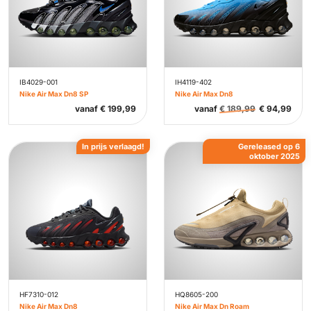
IB4029-001
IH4119-402
Nike Air Max Dn8 SP
Nike Air Max Dn8
vanaf
€
199,99
vanaf
€
189,99
€
94,99
In prijs verlaagd!
Gereleased op 6
oktober 2025
HF7310-012
HQ8605-200
Nike Air Max Dn8
Nike Air Max Dn Roam