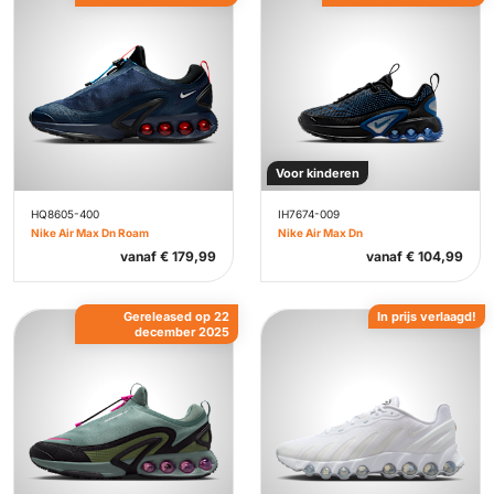
Voor kinderen
HQ8605-400
IH7674-009
Nike Air Max Dn Roam
Nike Air Max Dn
vanaf
€
179,99
vanaf
€
104,99
Gereleased op 22
In prijs verlaagd!
december 2025