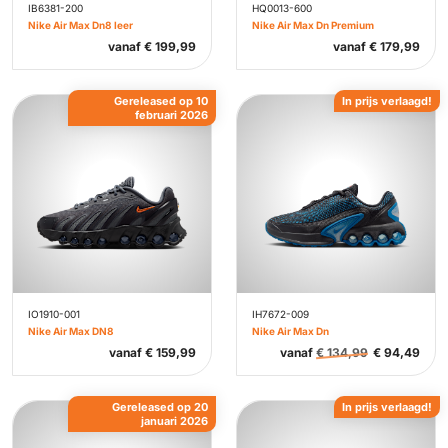
IB6381-200
HQ0013-600
Nike Air Max Dn8 leer
Nike Air Max Dn Premium
vanaf
€
199,99
vanaf
€
179,99
Gereleased op 10
In prijs verlaagd!
februari 2026
IO1910-001
IH7672-009
Nike Air Max DN8
Nike Air Max Dn
vanaf
€
159,99
vanaf
€
134,99
€
94,49
Gereleased op 20
In prijs verlaagd!
januari 2026