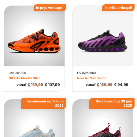
In prijs verlaagd!
In prijs verlaagd!
IM6136-800
HV4525-800
Nike Air Max Dn NRG
Nike Air Max Dn8 SE
vanaf
€
179,99
€
107,99
vanaf
€
189,99
€
94,99
Gereleased op 30 juni
Gereleased op 30 juni
2025
2025