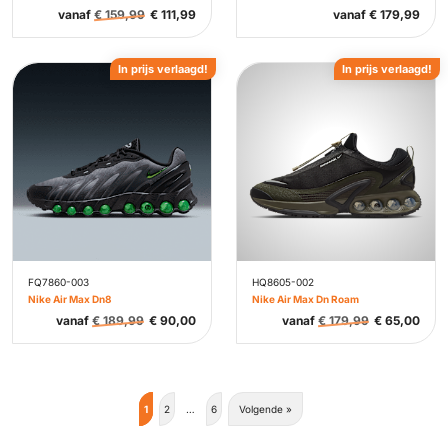
vanaf
€
159,99
€
111,99
vanaf
€
179,99
In prijs verlaagd!
In prijs verlaagd!
FQ7860-003
HQ8605-002
Nike Air Max Dn8
Nike Air Max Dn Roam
vanaf
€
189,99
€
90,00
vanaf
€
179,99
€
65,00
1
2
…
6
Volgende »