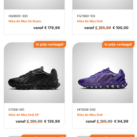
HQ8605-300
FQ7860-103
Nike Air Max Dn Roam
Nike Air Max Dn8
vanaf
€
179,99
vanaf
€
189,99
€
100,00
In prijs verlaagd!
In prijs verlaagd!
II7058-001
HF5509-500
Nike Air Max Dn8 SP
Nike Air Max Dn8
vanaf
€
199,99
€
139,99
vanaf
€
189,99
€
94,99