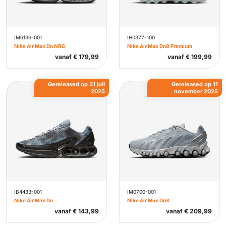
IM6136-001
IH0377-100
Nike Air Max Dn NRG
Nike Air Max Dn8 Premium
vanaf
€
179,99
vanaf
€
199,99
Gereleased op 31 juli
Gereleased op 11
2025
november 2025
IB4433-001
IM0700-001
Nike Air Max Dn
Nike Air Max Dn8
vanaf
€
143,99
vanaf
€
209,99