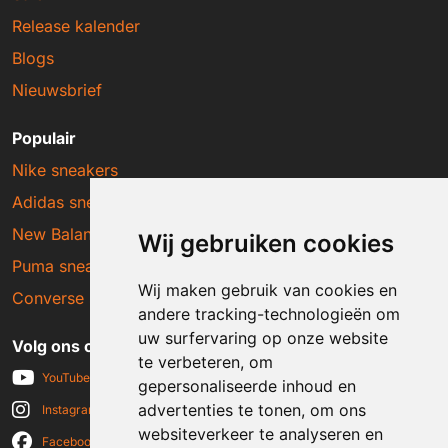
Release kalender
Blogs
Nieuwsbrief
Populair
Nike sneakers
Adidas sneakers
New Balance sneakers
Wij gebruiken cookies
Puma sneakers
Wij maken gebruik van cookies en
Converse sneakers
andere tracking-technologieën om
uw surfervaring op onze website
Volg ons op social media
te verbeteren, om
YouTube
gepersonaliseerde inhoud en
advertenties te tonen, om ons
Instagram
websiteverkeer te analyseren en
Facebook