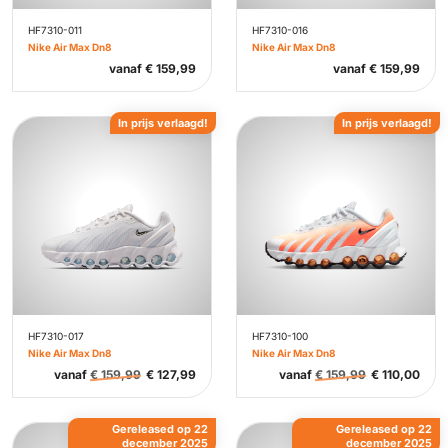
HF7310-011
HF7310-016
Nike Air Max Dn8
Nike Air Max Dn8
vanaf
€
159,99
vanaf
€
159,99
In prijs verlaagd!
In prijs verlaagd!
HF7310-017
HF7310-100
Nike Air Max Dn8
Nike Air Max Dn8
vanaf
€
159,99
€
127,99
vanaf
€
159,99
€
110,00
Gereleased op 22
Gereleased op 22
december 2025
december 2025