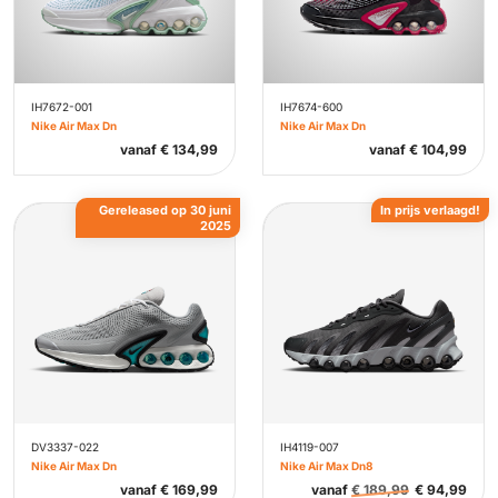
IH7672-001
IH7674-600
Nike Air Max Dn
Nike Air Max Dn
vanaf
€
134,99
vanaf
€
104,99
Gereleased op 30 juni
In prijs verlaagd!
2025
DV3337-022
IH4119-007
Nike Air Max Dn
Nike Air Max Dn8
vanaf
€
169,99
vanaf
€
189,99
€
94,99