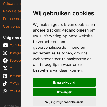
Adidas sneakers
New Balance sneakers
Wij gebruiken cookies
Puma sneakers
Wij maken gebruik van cookies en
Converse sneakers
andere tracking-technologieën om
uw surfervaring op onze website
Volg ons op social media
te verbeteren, om
YouTube
gepersonaliseerde inhoud en
advertenties te tonen, om ons
Instagram
websiteverkeer te analyseren en
Facebook
om te begrijpen waar onze
X
bezoekers vandaan komen.
Pinterest
Ik ga akkoord
TikTok
WhatsApp
Ik weiger
Wijzig mijn voorkeuren
© 2026 Sneakerplaats.nl
|
Algemene voorwaarden
|
Disclaimer
|