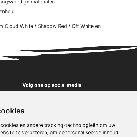
oogwaardige materialen
genheid
m Cloud White / Shadow Red / Off White en
Volg ons op social media
YouTube
Instagram
cookies
Facebook
X
 cookies en andere tracking-technologieën om uw
ebsite te verbeteren, om gepersonaliseerde inhoud
Pinterest