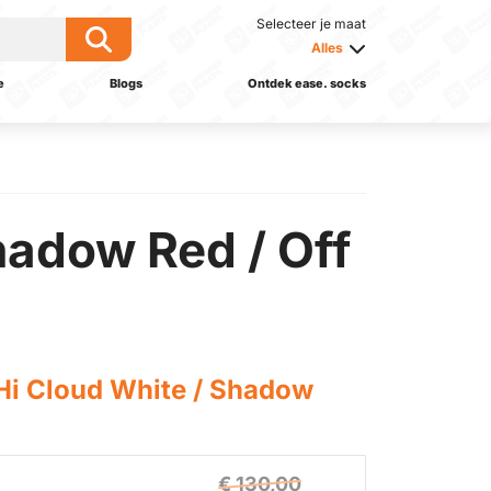
Selecteer je maat
Alles
e
Blogs
Ontdek ease. socks
hadow Red / Off
Hi Cloud White / Shadow
€ 130,00