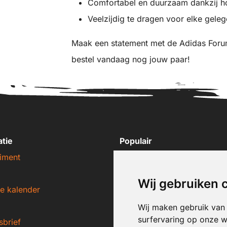
Comfortabel en duurzaam dankzij h
Veelzijdig te dragen voor elke gele
Maak een statement met de Adidas Foru
bestel vandaag nog jouw paar!
atie
Populair
iment
Nike sneakers
Adidas sneakers
Wij gebruiken 
e kalender
New Balance sneakers
Puma sneakers
Wij maken gebruik van
surfervaring op onze w
sbrief
Converse sneakers