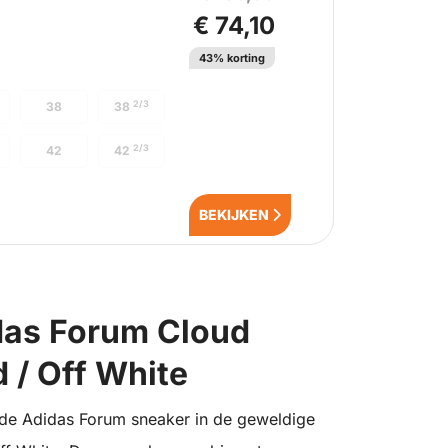
€ 74,10
43% korting
2/3
38
38
2/3
42
42
BEKIJKEN
idas Forum Cloud
 / Off White
 de Adidas Forum sneaker in de geweldige