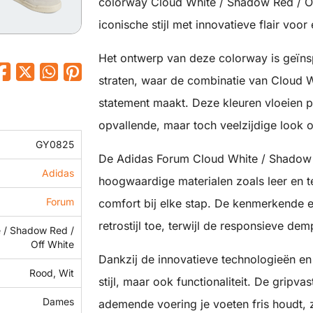
colorway Cloud White / Shadow Red / O
iconische stijl met innovatieve flair voor
Het ontwerp van deze colorway is geïns
straten, waar de combinatie van Cloud 
statement maakt. Deze kleuren vloeien p
opvallende, maar toch veelzijdige look o
GY0825
De Adidas Forum Cloud White / Shadow 
Adidas
hoogwaardige materialen zoals leer en t
Forum
comfort bij elke stap. De kenmerkende 
retrostijl toe, terwijl de responsieve d
 / Shadow Red /
Off White
Dankzij de innovatieve technologieën en 
Rood, Wit
stijl, maar ook functionaliteit. De gripvast
Dames
ademende voering je voeten fris houdt, z