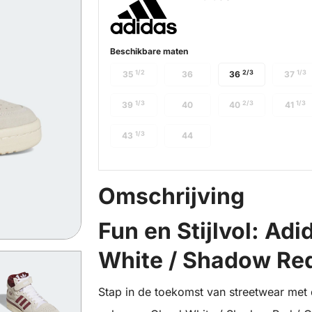
Beschikbare maten
1/2
2/3
1/3
35
36
36
37
1/3
2/3
1/3
39
40
40
41
1/3
43
44
Omschrijving
Fun en Stijlvol: Ad
White / Shadow Red
Stap in de toekomst van streetwear met