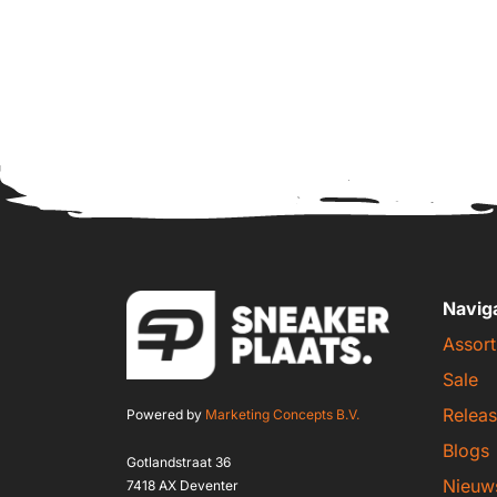
Navig
Assort
Sale
Releas
Powered by
Marketing Concepts B.V.
Blogs
Gotlandstraat 36
Nieuw
7418 AX Deventer