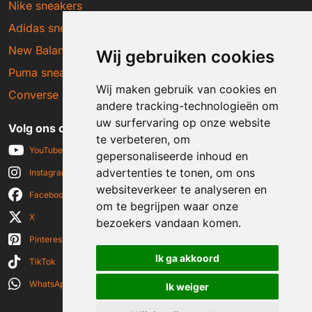
Nike sneakers
Adidas sneakers
New Balance sneakers
Wij gebruiken cookies
Puma sneakers
Wij maken gebruik van cookies en
Converse sneakers
andere tracking-technologieën om
uw surfervaring op onze website
Volg ons op social media
te verbeteren, om
YouTube
gepersonaliseerde inhoud en
advertenties te tonen, om ons
Instagram
websiteverkeer te analyseren en
Facebook
om te begrijpen waar onze
X
bezoekers vandaan komen.
Pinterest
Ik ga akkoord
TikTok
WhatsApp
Ik weiger