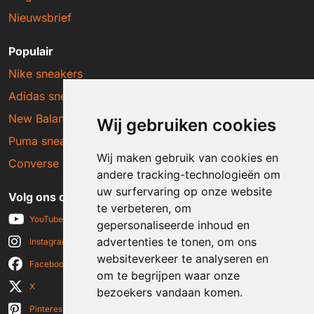
Nieuwsbrief
Populair
Nike sneakers
Adidas sneakers
New Balance sneakers
Wij gebruiken cookies
Puma sneakers
Wij maken gebruik van cookies en
Converse sneakers
andere tracking-technologieën om
uw surfervaring op onze website
Volg ons op social media
te verbeteren, om
YouTube
gepersonaliseerde inhoud en
advertenties te tonen, om ons
Instagram
websiteverkeer te analyseren en
Facebook
om te begrijpen waar onze
X
bezoekers vandaan komen.
Pinterest