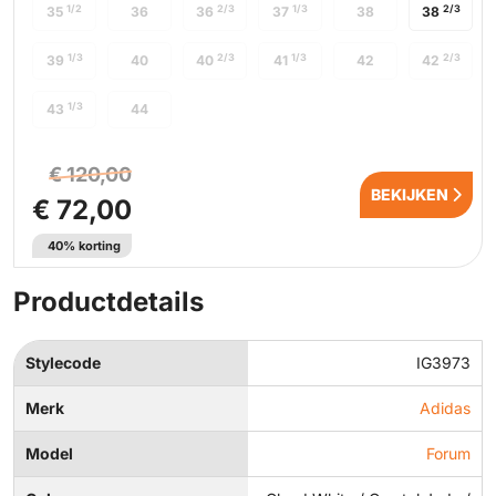
1/2
2/3
1/3
2/3
35
36
36
37
38
38
1/3
2/3
1/3
2/3
39
40
40
41
42
42
1/3
43
44
€ 120,00
BEKIJKEN
€ 72,00
40% korting
Productdetails
Stylecode
IG3973
Merk
Adidas
Model
Forum