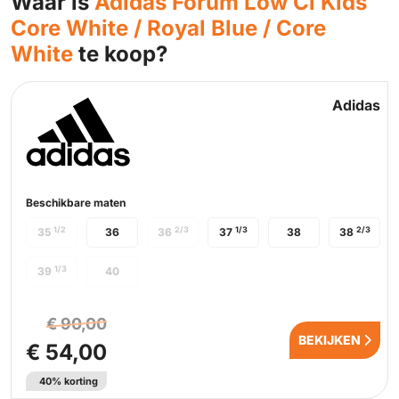
Waar is
Adidas Forum Low Cl Kids
Core White / Royal Blue / Core
White
te koop?
Adidas
Beschikbare maten
1/2
2/3
1/3
2/3
35
36
36
37
38
38
1/3
39
40
€ 90,00
BEKIJKEN
€ 54,00
40% korting