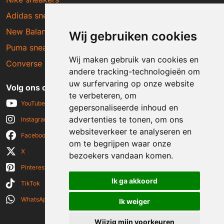
Adidas sneakers
New Balance sneakers
Wij gebruiken cookies
Puma sneakers
Wij maken gebruik van cookies en
Converse sneakers
andere tracking-technologieën om
uw surfervaring op onze website
Volg ons op social media
te verbeteren, om
YouTube
gepersonaliseerde inhoud en
advertenties te tonen, om ons
Instagram
websiteverkeer te analyseren en
Facebook
om te begrijpen waar onze
X
bezoekers vandaan komen.
Pinterest
Ik ga akkoord
TikTok
WhatsApp
Ik weiger
Wijzig mijn voorkeuren