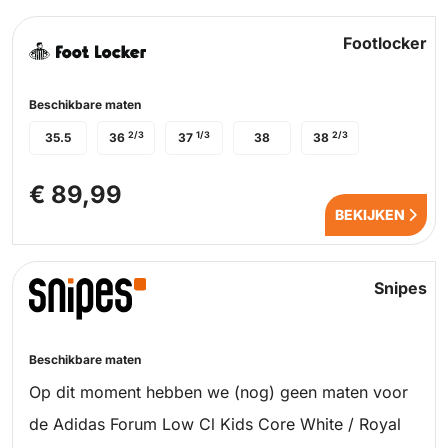
Footlocker
Beschikbare maten
2/3
1/3
2/3
35.5
36
37
38
38
€ 89,99
BEKIJKEN
Snipes
Beschikbare maten
Op dit moment hebben we (nog) geen maten voor
de Adidas Forum Low Cl Kids Core White / Royal