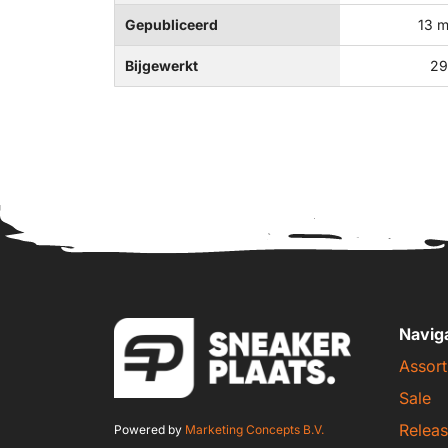
Gepubliceerd
13 m
Bijgewerkt
29
Navig
Assort
Sale
Releas
Powered by
Marketing Concepts B.V.