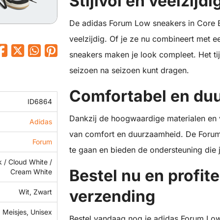
Stijlvol en veelzijdi
De adidas Forum Low sneakers in Core Bla
veelzijdig. Of je ze nu combineert met ee
sneakers maken je look compleet. Het ti
seizoen na seizoen kunt dragen.
Comfortabel en du
ID6864
Dankzij de hoogwaardige materialen en
Adidas
van comfort en duurzaamheid. De Foru
Forum
te gaan en bieden de ondersteuning die 
 / Cloud White /
Bestel nu en profite
Cream White
verzending
Wit, Zwart
 Meisjes, Unisex
Bestel vandaag nog je adidas Forum Low