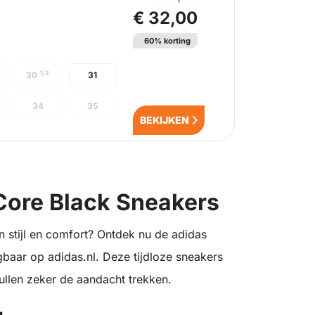
€ 32,00
60% korting
1/2
30
31
34
35
BEKIJKEN
Core Black Sneakers
 stijl en comfort? Ontdek nu de adidas
baar op adidas.nl. Deze tijdloze sneakers
zullen zeker de aandacht trekken.