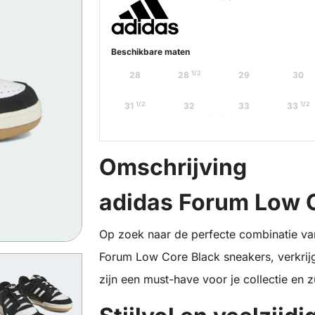
Beschikbare maten
1/2
28
28
29
30
1/2
1/2
31
32
33
33
Omschrijving
adidas Forum Low 
Op zoek naar de perfecte combinatie van
Forum Low Core Black sneakers, verkrijg
zijn een must-have voor je collectie en 