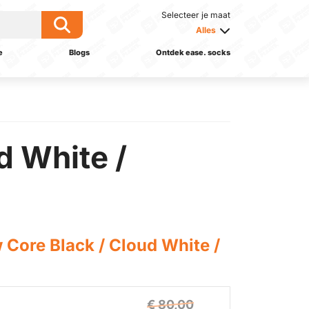
Selecteer je maat
Alles
e
Blogs
Ontdek ease. socks
d White /
Core Black / Cloud White /
€ 80,00