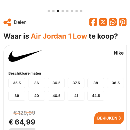
Delen
Waar is
Air Jordan 1 Low
te koop?
Nike
Beschikbare maten
35.5
36
36.5
37.5
38
38.5
39
40
40.5
41
44.5
€ 129,99
BEKIJKEN
€ 64,99