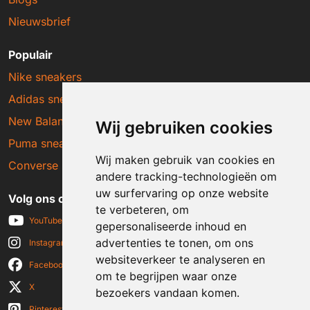
Nieuwsbrief
Populair
Nike sneakers
Adidas sneakers
New Balance sneakers
Wij gebruiken cookies
Puma sneakers
Wij maken gebruik van cookies en
Converse sneakers
andere tracking-technologieën om
uw surfervaring op onze website
Volg ons op social media
te verbeteren, om
YouTube
gepersonaliseerde inhoud en
advertenties te tonen, om ons
Instagram
websiteverkeer te analyseren en
Facebook
om te begrijpen waar onze
X
bezoekers vandaan komen.
Pinterest