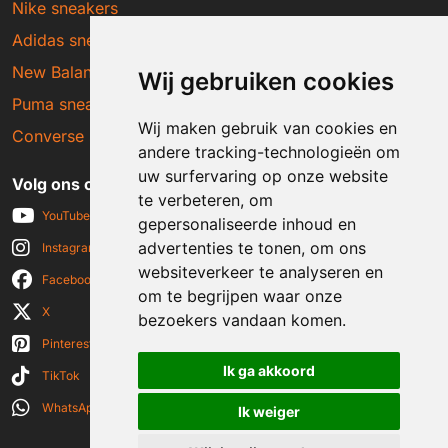
Nike sneakers
Adidas sneakers
New Balance sneakers
Wij gebruiken cookies
Puma sneakers
Wij maken gebruik van cookies en
Converse sneakers
andere tracking-technologieën om
uw surfervaring op onze website
Volg ons op social media
te verbeteren, om
YouTube
gepersonaliseerde inhoud en
advertenties te tonen, om ons
Instagram
websiteverkeer te analyseren en
Facebook
om te begrijpen waar onze
X
bezoekers vandaan komen.
Pinterest
Ik ga akkoord
TikTok
WhatsApp
Ik weiger