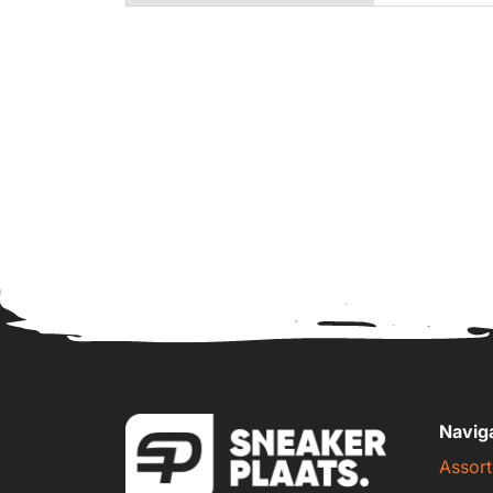
Navig
Assort