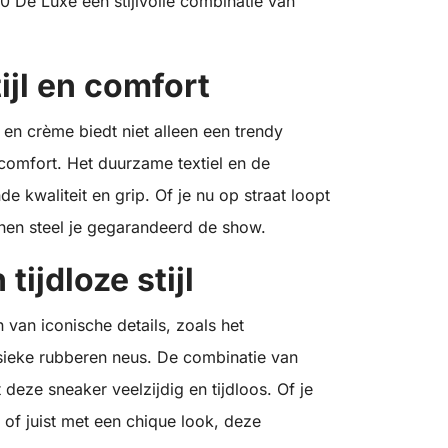
0 De Luxe een stijlvolle combinatie van
ijl en comfort
n crème biedt niet alleen een trendy
comfort. Het duurzame textiel en de
e kwaliteit en grip. Of je nu op straat loopt
nen steel je gegarandeerd de show.
tijdloze stijl
an iconische details, zoals het
ieke rubberen neus. De combinatie van
eze sneaker veelzijdig en tijdloos. Of je
 of juist met een chique look, deze