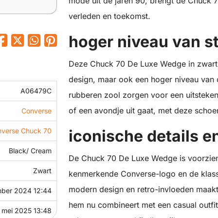
mode uit de jaren 90, brengt de Chuck 7
verleden en toekomst.
hoger niveau van st
Deze Chuck 70 De Luxe Wedge in zwart e
design, maar ook een hoger niveau van 
A06479C
rubberen zool zorgen voor een uitstekend
of een avondje uit gaat, met deze schoe
Converse
verse Chuck 70
iconische details en 
Black/ Cream
De Chuck 70 De Luxe Wedge is voorzien v
Zwart
kenmerkende Converse-logo en de klass
modern design en retro-invloeden maakt d
mber 2024 12:44
hem nu combineert met een casual outfit
1 mei 2025 13:48