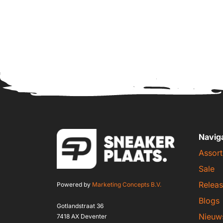
Navig
Assort
Sale
Releas
Powered by
Marketing Concepts B.V.
Blogs
Gotlandstraat 36
Nieuw
7418 AX Deventer