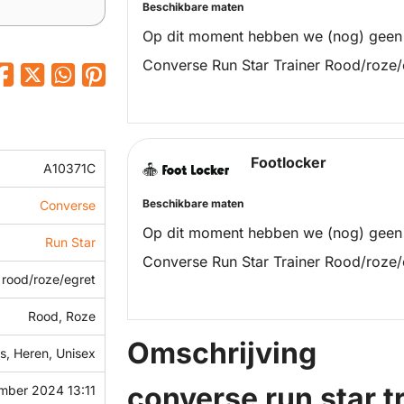
Beschikbare maten
Op dit moment hebben we (nog) geen
Converse Run Star Trainer Rood/roze/
Footlocker
A10371C
Beschikbare maten
Converse
Op dit moment hebben we (nog) geen
Run Star
Converse Run Star Trainer Rood/roze/
rood/roze/egret
Rood, Roze
Omschrijving
, Heren, Unisex
converse run star t
mber 2024 13:11