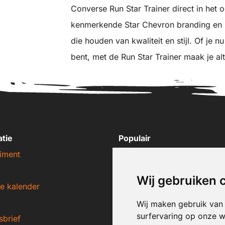
Converse Run Star Trainer direct in het 
kenmerkende Star Chevron branding en i
die houden van kwaliteit en stijl. Of je 
bent, met de Run Star Trainer maak je alt
atie
Populair
iment
Nike sneakers
Adidas sneakers
Wij gebruiken 
e kalender
New Balance sneakers
Puma sneakers
Wij maken gebruik van
surfervaring op onze w
sbrief
Converse sneakers