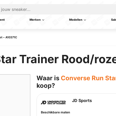
ent
Merken
Modellen
Sal
et – A10371C
tar Trainer Rood/roz
Waar is
Converse Run Star
koop?
JD Sports
Beschikbare maten