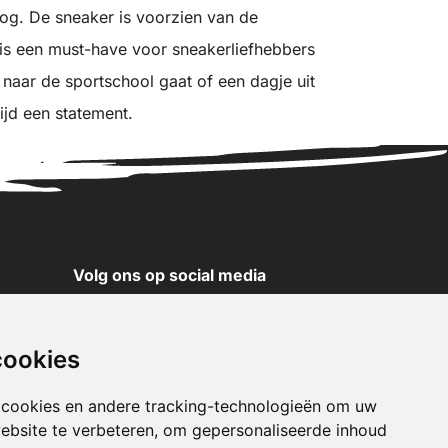
oog. De sneaker is voorzien van de
s een must-have voor sneakerliefhebbers
nu naar de sportschool gaat of een dagje uit
ijd een statement.
Volg ons op social media
YouTube
Instagram
cookies
Facebook
X
 cookies en andere tracking-technologieën om uw
ebsite te verbeteren, om gepersonaliseerde inhoud
Pinterest