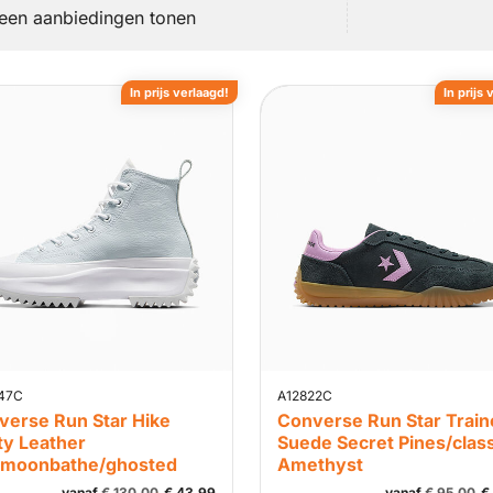
leen aanbiedingen tonen
In prijs verlaagd!
In prijs 
47C
A12822C
verse Run Star Hike
Converse Run Star Train
ity Leather
Suede Secret Pines/class
/moonbathe/ghosted
Amethyst
vanaf
€
130,00
€
43,99
vanaf
€
95,00
€