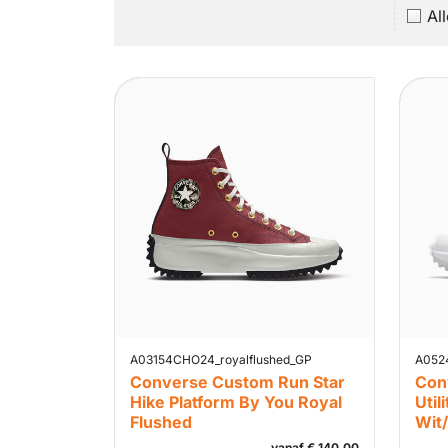
Al
A03154CHO24_royalflushed_GP
A052
Converse Custom Run Star
Con
Hike Platform By You Royal
Util
Flushed
Wit
vanaf
€
140,00