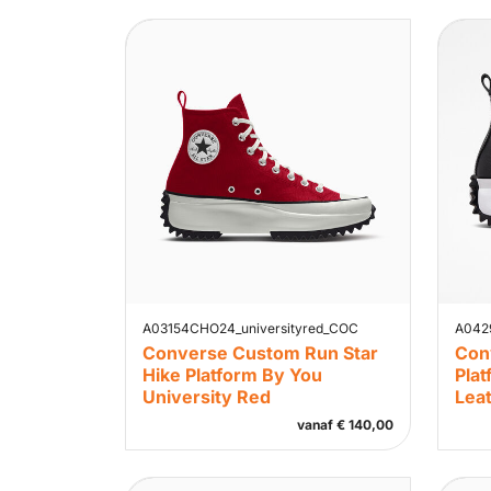
A03154CHO24_universityred_COC
A042
Converse Custom Run Star
Con
Hike Platform By You
Plat
University Red
Lea
vanaf
€
140,00