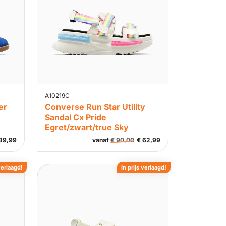
A10219C
er
Converse Run Star Utility
Sandal Cx Pride
Egret/zwart/true Sky
39,99
vanaf
€
90,00
€
62,99
verlaagd!
In prijs verlaagd!