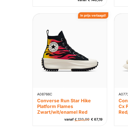
In prijs verlaagd!
A08766C
A077
Converse Run Star Hike
Con
Platform Flames
Cx P
Zwart/wit/enamel Red
Red/
vanaf
€
120,00
€
67,19