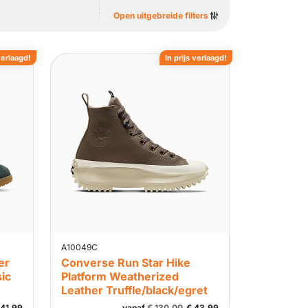
Open uitgebreide filters
verlaagd!
In prijs verlaagd!
A10049C
er
Converse Run Star Hike
ic
Platform Weatherized
Leather Truffle/black/egret
41,99
vanaf
€
130,00
€
43,99