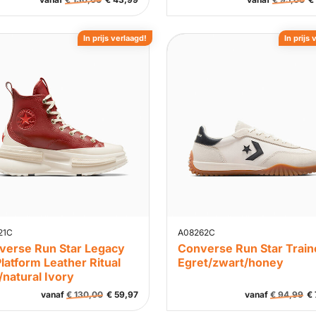
In prijs verlaagd!
In prijs 
21C
A08262C
verse Run Star Legacy
Converse Run Star Train
latform Leather Ritual
Egret/zwart/honey
natural Ivory
vanaf
€
130,00
€
59,97
vanaf
€
94,99
€