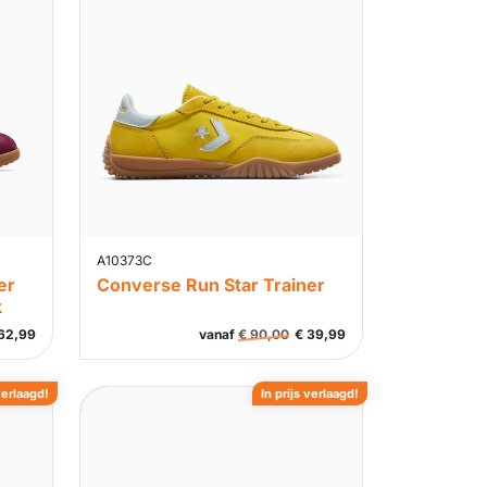
A10373C
er
Converse Run Star Trainer
k
62,99
vanaf
€
90,00
€
39,99
verlaagd!
In prijs verlaagd!