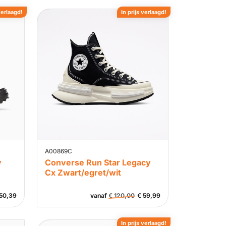
verlaagd!
In prijs verlaagd!
A00869C
y
Converse Run Star Legacy
Cx Zwart/egret/wit
50,39
vanaf
€
120,00
€
59,99
In prijs verlaagd!