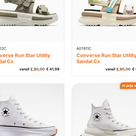
02C
A07611C
erse Run Star Utility
Converse Run Star Utilit
dal Cx
Sandal Cx
vanaf
€
90,00
€
41,99
vanaf
€
90,00
€
In prijs 