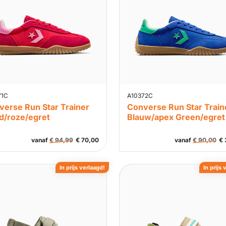
71C
A10372C
verse Run Star Trainer
Converse Run Star Train
d/roze/egret
Blauw/apex Green/egret
vanaf
€
94,99
€
70,00
vanaf
€
90,00
€
In prijs verlaagd!
In prijs 