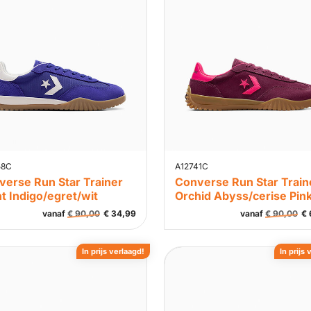
58C
A12741C
verse Run Star Trainer
Converse Run Star Train
t Indigo/egret/wit
Orchid Abyss/cerise Pin
vanaf
€
90,00
€
34,99
vanaf
€
90,00
€
In prijs verlaagd!
In prijs 