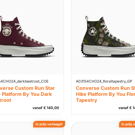
54CHO24_darkbeetroot_COE
A03154CHO24_floraltapestry_GP
verse Custom Run Star
Converse Custom Run S
 Platform By You Dark
Hike Platform By You Flor
troot
Tapestry
vanaf
€
140,00
vanaf
€
1
In prijs verlaagd!
In prijs 