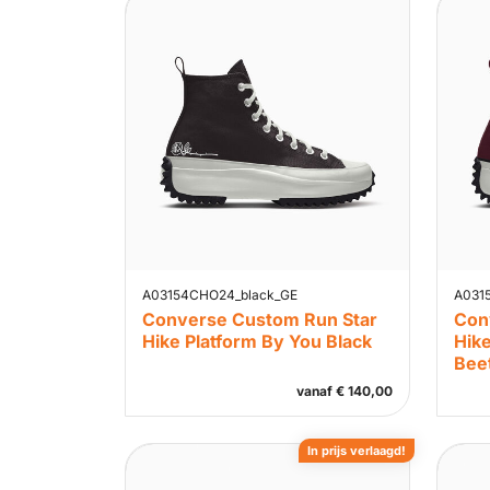
A03154CHO24_black_GE
A031
Converse Custom Run Star
Con
Hike Platform By You Black
Hike
Bee
vanaf
€
140,00
In prijs verlaagd!