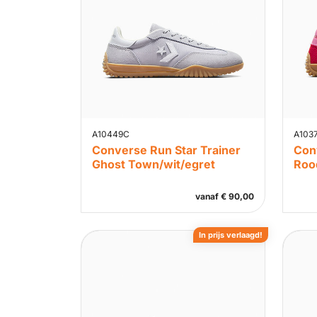
A10449C
A103
Converse Run Star Trainer
Con
Ghost Town/wit/egret
Roo
vanaf
€
90,00
In prijs verlaagd!