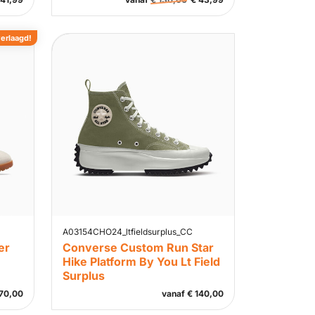
verlaagd!
A03154CHO24_ltfieldsurplus_CC
er
Converse Custom Run Star
Hike Platform By You Lt Field
Surplus
70,00
vanaf
€
140,00