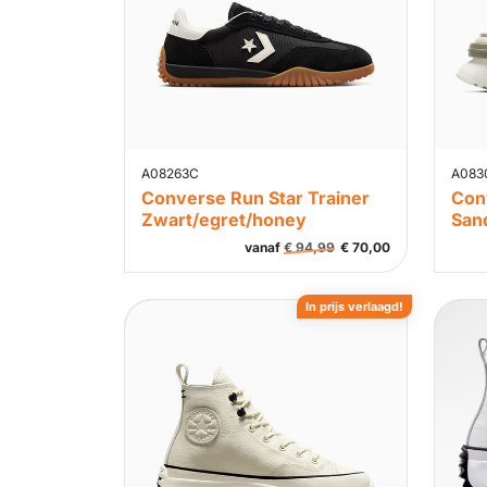
A08263C
A083
Converse Run Star Trainer
Conv
Zwart/egret/honey
San
vanaf
€
94,99
€
70,00
In prijs verlaagd!