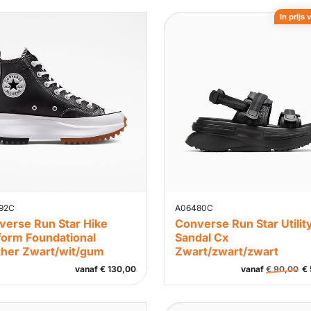
In prijs 
92C
A06480C
verse Run Star Hike
Converse Run Star Utilit
form Foundational
Sandal Cx
ther Zwart/wit/gum
Zwart/zwart/zwart
vanaf
€
130,00
vanaf
€
90,00
€