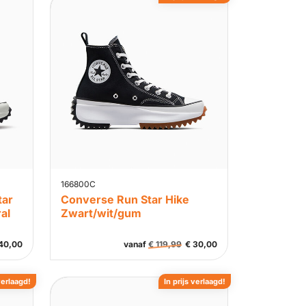
166800C
tar
Converse Run Star Hike
al
Zwart/wit/gum
40,00
vanaf
€
119,99
€
30,00
verlaagd!
In prijs verlaagd!