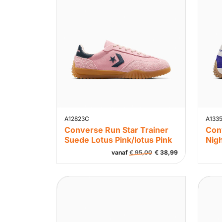
A12823C
A133
Converse Run Star Trainer
Con
Suede Lotus Pink/lotus Pink
Nigh
vanaf
€
95,00
€
38,99