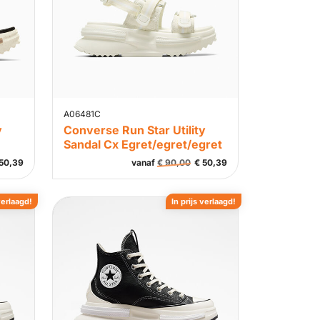
A06481C
y
Converse Run Star Utility
Sandal Cx Egret/egret/egret
50,39
vanaf
€
90,00
€
50,39
verlaagd!
In prijs verlaagd!