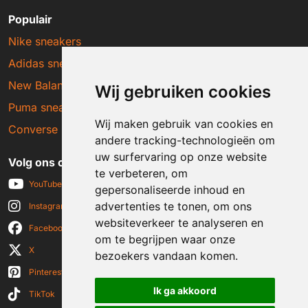
Populair
Nike sneakers
Adidas sneakers
New Balance sneakers
Wij gebruiken cookies
Puma sneakers
Wij maken gebruik van cookies en
Converse sneakers
andere tracking-technologieën om
uw surfervaring op onze website
Volg ons op social media
te verbeteren, om
YouTube
gepersonaliseerde inhoud en
advertenties te tonen, om ons
Instagram
websiteverkeer te analyseren en
Facebook
om te begrijpen waar onze
X
bezoekers vandaan komen.
Pinterest
Ik ga akkoord
TikTok