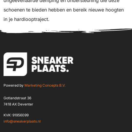
ongeëvenaarde demping en ondersteuning die deze
schoenen te bieden hebben en bereik nieuwe hoogten
in je hardlooptraject.
Powered by
Marketing Concepts B.V.
Gotlandstraat 36
7418 AX Deventer
KVK: 91956099
info@sneakerplaats.nl