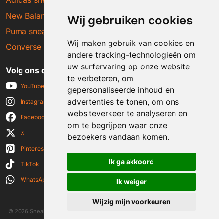
Adidas sneakers
New Balance sneakers
Wij gebruiken cookies
Puma sneakers
Wij maken gebruik van cookies en
Converse sneakers
andere tracking-technologieën om
uw surfervaring op onze website
Volg ons op social media
te verbeteren, om
YouTube
gepersonaliseerde inhoud en
advertenties te tonen, om ons
Instagram
websiteverkeer te analyseren en
Facebook
om te begrijpen waar onze
X
bezoekers vandaan komen.
Pinterest
Ik ga akkoord
TikTok
WhatsApp
Ik weiger
Wijzig mijn voorkeuren
© 2026 Sneakerplaats.nl
|
Algemene voorwaarden
|
Disclaimer
|