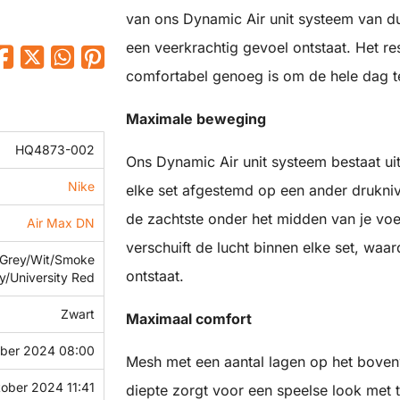
van ons Dynamic Air unit systeem van du
een veerkrachtig gevoel ontstaat. Het res
comfortabel genoeg is om de hele dag te 
Maximale beweging
HQ4873-002
Ons Dynamic Air unit systeem bestaat u
Nike
elke set afgestemd op een ander druknive
de zachtste onder het midden van je voe
Air Max DN
verschuift de lucht binnen elke set, wa
 Grey/Wit/Smoke
ontstaat.
y/University Red
Zwart
Maximaal comfort
ober 2024 08:00
Mesh met een aantal lagen op het bovenwe
tober 2024 11:41
diepte zorgt voor een speelse look met 