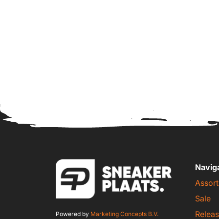
Navig
Assort
Sale
Releas
Powered by
Marketing Concepts B.V.