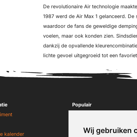
De revolutionaire Air technologie maakte
1987 werd de Air Max 1 gelanceerd. De s
waardoor de fans de geweldige demping 
voelen, maar ook konden zien. Sindsdie
dankzij de opvallende kleurencombinati
lichte gevoel uitgegroeid tot een favorie
atie
Populair
iment
Nike sneakers
Adidas sneakers
Wij gebruiken 
e kalender
New Balance sneakers