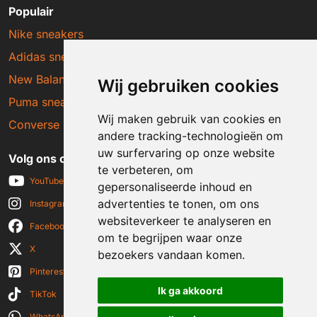
Populair
Nike sneakers
Adidas sneakers
New Balance sneakers
Wij gebruiken cookies
Puma sneakers
Wij maken gebruik van cookies en
Converse sneakers
andere tracking-technologieën om
uw surfervaring op onze website
Volg ons op social media
te verbeteren, om
YouTube
gepersonaliseerde inhoud en
advertenties te tonen, om ons
Instagram
websiteverkeer te analyseren en
Facebook
om te begrijpen waar onze
X
bezoekers vandaan komen.
Pinterest
Ik ga akkoord
TikTok
WhatsApp