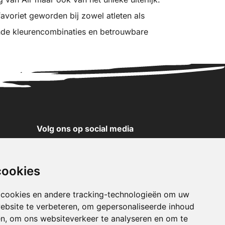
avoriet geworden bij zowel atleten als
ende kleurencombinaties en betrouwbare
Volg ons op social media
YouTube
Instagram
cookies
Facebook
X
 cookies en andere tracking-technologieën om uw
ebsite te verbeteren, om gepersonaliseerde inhoud
Pinterest
en, om ons websiteverkeer te analyseren en om te
TikTok