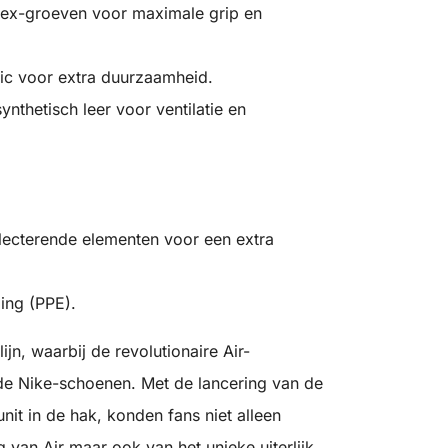
lex-groeven voor maximale grip en
tic voor extra duurzaamheid.
hetisch leer voor ventilatie en
flecterende elementen voor een extra
ing (PPE).
jn, waarbij de revolutionaire Air-
n de Nike-schoenen. Met de lancering van de
unit in de hak, konden fans niet alleen
an Air maar ook van het unieke uiterlijk.