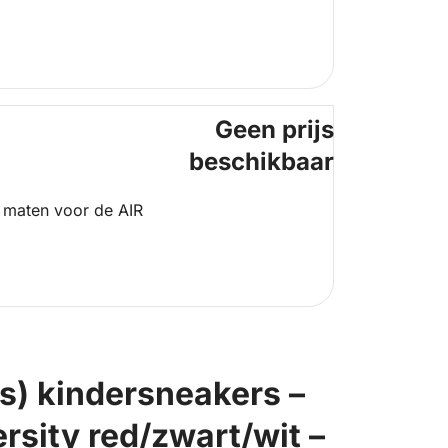
Geen prijs
beschikbaar
 maten voor de AIR
ps) kindersneakers –
rsity red/zwart/wit –