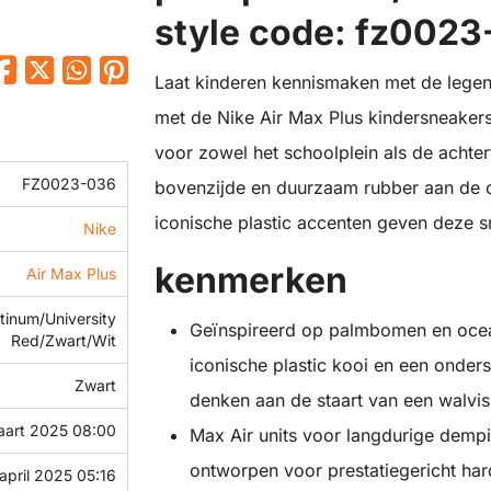
style code: fz002
Laat kinderen kennismaken met de legen
met de Nike Air Max Plus kindersneaker
voor zowel het schoolplein als de achter
FZ0023-036
bovenzijde en duurzaam rubber aan de o
iconische plastic accenten geven deze sn
Nike
kenmerken
Air Max Plus
tinum/University
Geïnspireerd op palmbomen en ocea
Red/Zwart/Wit
iconische plastic kooi en een onder
Zwart
denken aan de staart van een walvis
aart 2025 08:00
Max Air units voor langdurige dempi
ontworpen voor prestatiegericht har
april 2025 05:16