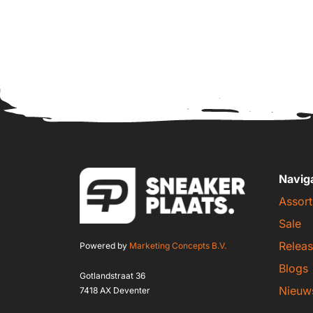
Navig
Assort
Sale
Releas
Powered by
Marketing Concepts B.V.
Blogs
Gotlandstraat 36
Nieuw
7418 AX Deventer