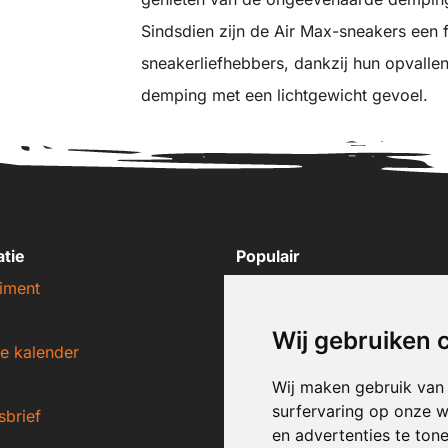
Sindsdien zijn de Air Max-sneakers een f
sneakerliefhebbers, dankzij hun opvall
demping met een lichtgewicht gevoel.
atie
Populair
iment
Nike sneakers
Adidas sneakers
Wij gebruiken 
e kalender
New Balance sneakers
Puma sneakers
Wij maken gebruik van
surfervaring op onze w
sbrief
Converse sneakers
en advertenties te ton