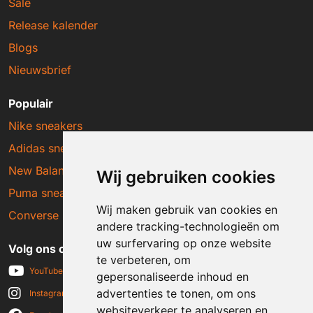
Sale
Release kalender
Blogs
Nieuwsbrief
Populair
Nike sneakers
Adidas sneakers
New Balance sneakers
Wij gebruiken cookies
Puma sneakers
Wij maken gebruik van cookies en
Converse sneakers
andere tracking-technologieën om
uw surfervaring op onze website
Volg ons op social media
te verbeteren, om
YouTube
gepersonaliseerde inhoud en
advertenties te tonen, om ons
Instagram
websiteverkeer te analyseren en