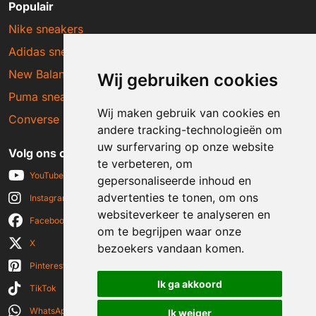
Populair
Nike sneakers
Adidas sneakers
New Balance sneakers
Wij gebruiken cookies
Puma sneakers
Wij maken gebruik van cookies en
Converse sneakers
andere tracking-technologieën om
uw surfervaring op onze website
Volg ons op social media
te verbeteren, om
YouTube
gepersonaliseerde inhoud en
advertenties te tonen, om ons
Instagram
websiteverkeer te analyseren en
Facebook
om te begrijpen waar onze
X
bezoekers vandaan komen.
Pinterest
Ik ga akkoord
TikTok
WhatsApp
Ik weiger