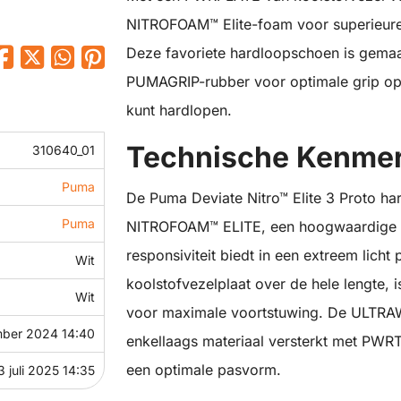
NITROFOAM™ Elite-foam voor superieure 
Deze favoriete hardloopschoen is gema
PUMAGRIP-rubber voor optimale grip op 
kunt hardlopen.
Technische Kenme
310640_01
Puma
De Puma Deviate Nitro™ Elite 3 Proto ha
Puma
NITROFOAM™ ELITE, een hoogwaardige 
responsiviteit biedt in een extreem lic
Wit
koolstofvezelplaat over de hele lengte,
Wit
voor maximale voortstuwing. De ULTRAW
ber 2024 14:40
enkellaags materiaal versterkt met PW
een optimale pasvorm.
3 juli 2025 14:35