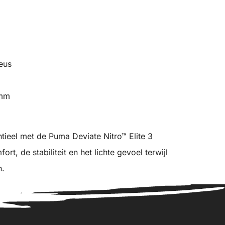
eus
 mm
tieel met de Puma Deviate Nitro™ Elite 3
t, de stabiliteit en het lichte gevoel terwijl
n.