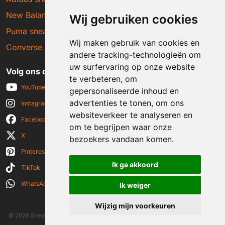
New Balance sneakers
Wij gebruiken cookies
Puma sneakers
Wij maken gebruik van cookies en
Converse sneakers
andere tracking-technologieën om
uw surfervaring op onze website
Volg ons op social media
te verbeteren, om
YouTube
gepersonaliseerde inhoud en
advertenties te tonen, om ons
Instagram
websiteverkeer te analyseren en
Facebook
om te begrijpen waar onze
X
bezoekers vandaan komen.
Pinterest
Ik ga akkoord
TikTok
WhatsApp
Ik weiger
Wijzig mijn voorkeuren
© 2026 Sneakerplaats.nl
|
Algemene voorwaarden
|
Disclaimer
|
Privacy verklaring