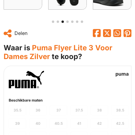
Delen
Waar is
Puma Flyer Lite 3 Voor
Dames Zilver
te koop?
puma
Beschikbare maten
35.5
36
37
37.5
38
38.5
39
40
40.5
41
42
42.5