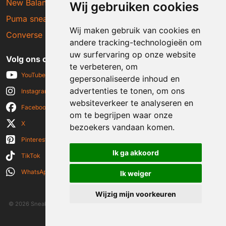
New Balance sneakers
Wij gebruiken cookies
Puma sneakers
Wij maken gebruik van cookies en
Converse sneakers
andere tracking-technologieën om
uw surfervaring op onze website
Volg ons op social media
te verbeteren, om
YouTube
gepersonaliseerde inhoud en
advertenties te tonen, om ons
Instagram
websiteverkeer te analyseren en
Facebook
om te begrijpen waar onze
X
bezoekers vandaan komen.
Pinterest
Ik ga akkoord
TikTok
WhatsApp
Ik weiger
Wijzig mijn voorkeuren
© 2026 Sneakerplaats.nl
|
Algemene voorwaarden
|
Disclaimer
|
Privacy verklaring