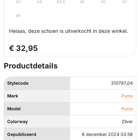
43
44
44.5
45
46
47
48
Helaas, deze schoen is uitverkocht in deze winkel.
€ 32,95
Productdetails
Stylecode
310797_04
Merk
Puma
Model
Puma
Colorway
Zilver
Gepubliceerd
6 december 2024 03:58